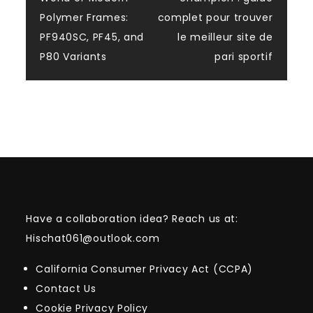
navigation
Polymer Frames:
complet pour trouver
PF940SC, PF45, and
le meilleur site de
P80 Variants
pari sportif
Have a collaboration idea? Reach us at:
Hischat061@outlook.com
California Consumer Privacy Act (CCPA)
Contact Us
Cookie Privacy Policy