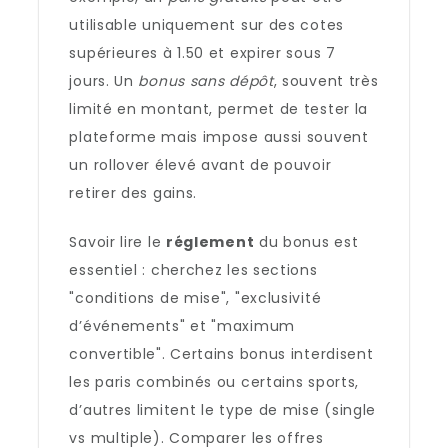
utilisable uniquement sur des cotes
supérieures à 1.50 et expirer sous 7
jours. Un
bonus sans dépôt
, souvent très
limité en montant, permet de tester la
plateforme mais impose aussi souvent
un rollover élevé avant de pouvoir
retirer des gains.
Savoir lire le
réglement
du bonus est
essentiel : cherchez les sections
"conditions de mise", "exclusivité
d’événements" et "maximum
convertible". Certains bonus interdisent
les paris combinés ou certains sports,
d’autres limitent le type de mise (single
vs multiple). Comparer les offres