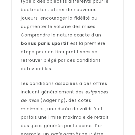
type a des objectifs différents pour le
bookmaker : attirer de nouveaux
joueurs, encourager la fidélité ou
augmenter le volume des mises.
Comprendre la nature exacte d’un
bonus paris sportif
est la première
étape pour en tirer profit sans se
retrouver piégé par des conditions
défavorables.
Les conditions associées à ces offres
incluent généralement des
exigences
de mise
(wagering), des cotes
minimales, une durée de validité et
parfois une limite maximale de retrait
des gains générés par le bonus. Par
exemple, un
paris gratuits
peut être