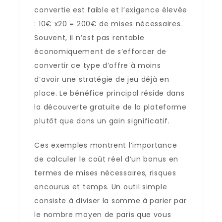
convertie est faible et l’exigence élevée
: 10€ x20 = 200€ de mises nécessaires.
Souvent, il n’est pas rentable
économiquement de s’efforcer de
convertir ce type d’offre à moins
d’avoir une stratégie de jeu déjà en
place. Le bénéfice principal réside dans
la découverte gratuite de la plateforme
plutôt que dans un gain significatif.
Ces exemples montrent l’importance
de calculer le coût réel d’un bonus en
termes de mises nécessaires, risques
encourus et temps. Un outil simple
consiste à diviser la somme à parier par
le nombre moyen de paris que vous