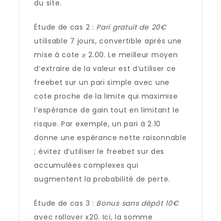
du site.
Étude de cas 2 :
Pari gratuit de 20€
utilisable 7 jours, convertible après une
mise à cote ≥ 2.00. Le meilleur moyen
d’extraire de la valeur est d’utiliser ce
freebet sur un pari simple avec une
cote proche de la limite qui maximise
l’espérance de gain tout en limitant le
risque. Par exemple, un pari à 2.10
donne une espérance nette raisonnable
; évitez d’utiliser le freebet sur des
accumulées complexes qui
augmentent la probabilité de perte.
Étude de cas 3 :
Bonus sans dépôt 10€
avec rollover x20. Ici, la somme