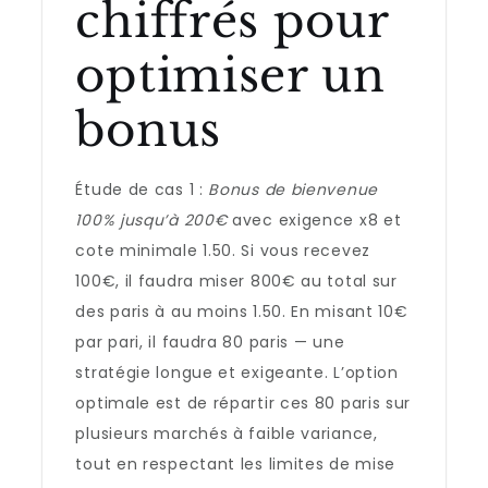
chiffrés pour
optimiser un
bonus
Étude de cas 1 :
Bonus de bienvenue
100% jusqu’à 200€
avec exigence x8 et
cote minimale 1.50. Si vous recevez
100€, il faudra miser 800€ au total sur
des paris à au moins 1.50. En misant 10€
par pari, il faudra 80 paris — une
stratégie longue et exigeante. L’option
optimale est de répartir ces 80 paris sur
plusieurs marchés à faible variance,
tout en respectant les limites de mise