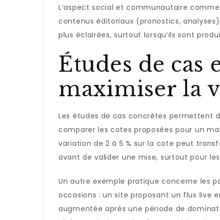
L’aspect social et communautaire commence
contenus éditoriaux (pronostics, analyses
plus éclairées, surtout lorsqu’ils sont prod
Études de cas 
maximiser la v
Les études de cas concrètes permettent d’il
comparer les cotes proposées pour un matc
variation de 2 à 5 % sur la cote peut tran
avant de valider une mise, surtout pour les
Un autre exemple pratique concerne les pa
occasions : un site proposant un flux liv
augmentée après une période de domination 