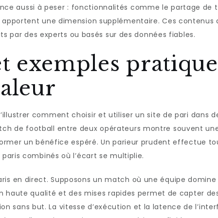
 aussi à peser : fonctionnalités comme le partage de tic
) apportent une dimension supplémentaire. Ces contenus ai
uits par des experts ou basés sur des données fiables.
et exemples pratiqu
aleur
lustrer comment choisir et utiliser un site de pari dans de
h de football entre deux opérateurs montre souvent une d
sformer un bénéfice espéré. Un parieur prudent effectue t
 paris combinés où l’écart se multiplie.
ris en direct. Supposons un match où une équipe domine 
e en haute qualité et des mises rapides permet de capter 
sans but. La vitesse d’exécution et la latence de l’interf