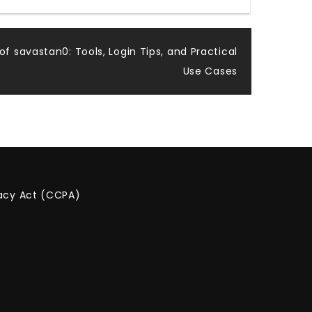
f savastan0: Tools, Login Tips, and Practical
Use Cases
vacy Act (CCPA)