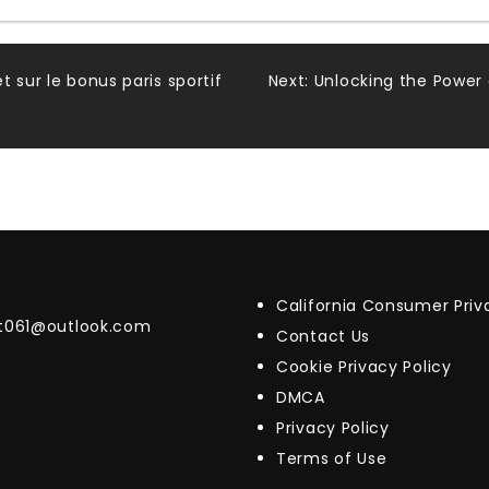
 sur le bonus paris sportif
Next:
Unlocking the Power o
California Consumer Pri
t061@outlook.com
Contact Us
Cookie Privacy Policy
DMCA
Privacy Policy
Terms of Use