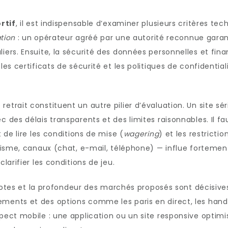
rtif
, il est indispensable d’examiner plusieurs critères te
tion
: un opérateur agréé par une autorité reconnue garant
iers. Ensuite, la sécurité des données personnelles et fina
les certificats de sécurité et les politiques de confidential
etrait constituent un autre pilier d’évaluation. Un site sé
 des délais transparents et des limites raisonnables. Il fau
t de lire les conditions de mise (
wagering
) et les restrictio
nguisme, canaux (chat, e-mail, téléphone) — influe fortemen
larifier les conditions de jeu.
es cotes et la profondeur des marchés proposés sont décisive
ements et des options comme les paris en direct, les hand
pect mobile : une application ou un site responsive optimisé