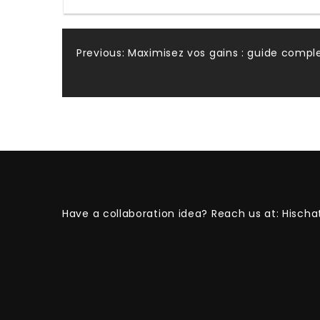
Post
Previous:
Maximisez vos gains : guide complet
navigation
Have a collaboration idea? Reach us at:
Hischa