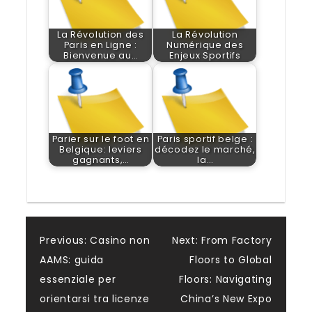
La Révolution des
La Révolution
Paris en Ligne :
Numérique des
Bienvenue au…
Enjeux Sportifs
Parier sur le foot en
Paris sportif belge :
Belgique: leviers
décodez le marché,
gagnants,…
la…
Post
Previous:
Casino non
Next:
From Factory
AAMS: guida
Floors to Global
navigation
essenziale per
Floors: Navigating
orientarsi tra licenze
China’s New Expo