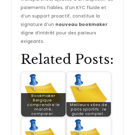
paiements fiables, d’un KYC fluide et
d’un support proactif, constitue la
signature d’un
nouveau bookmaker
digne d’intérêt pour des parieurs
exigeants.
Related Posts:
Bookmaker
Belgique :
comprendre le
Meilleurs sites de
marché,
paris sportifs : le
comparer…
guide complet…