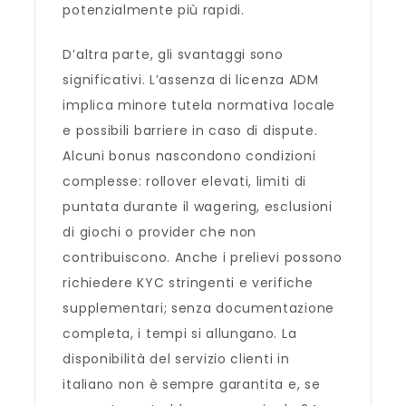
potenzialmente più rapidi.
D’altra parte, gli svantaggi sono
significativi. L’assenza di licenza ADM
implica minore tutela normativa locale
e possibili barriere in caso di dispute.
Alcuni bonus nascondono condizioni
complesse: rollover elevati, limiti di
puntata durante il wagering, esclusioni
di giochi o provider che non
contribuiscono. Anche i prelievi possono
richiedere KYC stringenti e verifiche
supplementari; senza documentazione
completa, i tempi si allungano. La
disponibilità del servizio clienti in
italiano non è sempre garantita e, se