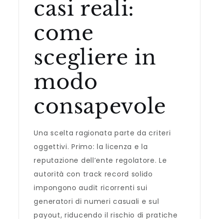
casi reali:
come
scegliere in
modo
consapevole
Una scelta ragionata parte da criteri
oggettivi. Primo: la licenza e la
reputazione dell’ente regolatore. Le
autorità con track record solido
impongono audit ricorrenti sui
generatori di numeri casuali e sul
payout, riducendo il rischio di pratiche