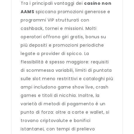
Tra i principali vantaggi dei
casino non
AAMS
spiccano promozioni generose e
programmi VIP strutturati con
cashback, tornei e missioni. Molti
operatori offrono giri gratis, bonus su
più depositi e promozioni periodiche
legate a provider di spicco. La
flessibilità è spesso maggiore: requisiti
di scommessa variabili, limiti di puntata
sulle slot meno restrittivi e cataloghi più
ampi includono game show live, crash
games e titoli di nicchia. Inoltre, la
varietà di metodi di pagamento è un
punto di forza: oltre a carte e wallet, si
trovano criptovalute e bonifici
istantanei, con tempi di prelievo