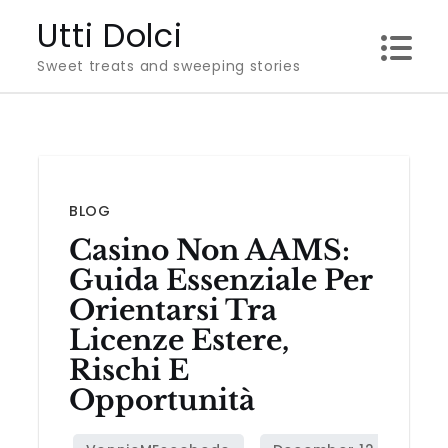
Skip
Utti Dolci
to
Sweet treats and sweeping stories
content
BLOG
Casino Non AAMS:
Guida Essenziale Per
Orientarsi Tra
Licenze Estere,
Rischi E
Opportunità