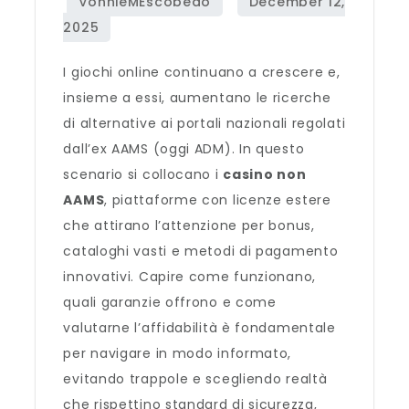
I giochi online continuano a crescere e,
insieme a essi, aumentano le ricerche
di alternative ai portali nazionali regolati
dall’ex AAMS (oggi ADM). In questo
scenario si collocano i
casino non
AAMS
, piattaforme con licenze estere
che attirano l’attenzione per bonus,
cataloghi vasti e metodi di pagamento
innovativi. Capire come funzionano,
quali garanzie offrono e come
valutarne l’affidabilità è fondamentale
per navigare in modo informato,
evitando trappole e scegliendo realtà
che rispettino standard di sicurezza,