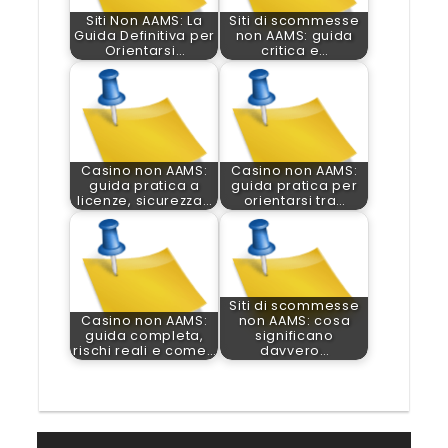
Siti Non AAMS: La
Siti di scommesse
Guida Definitiva per
non AAMS: guida
Orientarsi…
critica e…
Casino non AAMS:
Casino non AAMS:
guida pratica a
guida pratica per
licenze, sicurezza…
orientarsi tra…
Siti di scommesse
Casino non AAMS:
non AAMS: cosa
guida completa,
significano
rischi reali e come…
davvero…