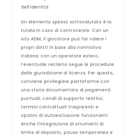
dell’identità.
Un elemento spesso sottovalutato è la
tutela in caso di controversie. Con un
sito ADM, il giocatore può far valere i
propri diritti in base alla normativa
italiana; con un operatore estero,
l’eventuale reclamo segue le procedure
della giurisdizione di licenza. Per questo,
conviene privilegiare piattaforme con
una storia documentata di pagamenti
puntuali, canali di supporto reattivi,
termini contrattuali trasparenti e
opzioni di autoesclusione funzionanti.
Anche l’integrazione di strumenti di
limite di deposito, pausa temporanea e