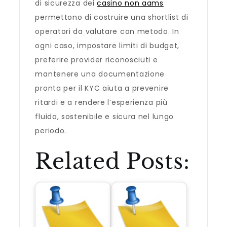
di sicurezza dei
casino non aams
permettono di costruire una shortlist di
operatori da valutare con metodo. In
ogni caso, impostare limiti di budget,
preferire provider riconosciuti e
mantenere una documentazione
pronta per il KYC aiuta a prevenire
ritardi e a rendere l’esperienza più
fluida, sostenibile e sicura nel lungo
periodo.
Related Posts: