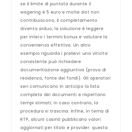
se il limite di puntata durante il
wagering è 5 euro e molte slot non
contribuiscono, il completamento
diventa arduo; la soluzione è leggere
per intero i termini bonus e valutare la
convenienza effettiva. Un altro
esempio riguarda i prelievi: una vincita
consistente può richiedere
documentazione aggiuntiva (prova di
residenza, fonte dei fondi). Gli operatori
seri comunicano in anticipo la lista
completa dei documenti e rispettano
tempi stimati; in caso contrario, la
procedura si trascina. Infine, in tema di
RTP, alcuni casinò pubblicano valori
aggiornati per titolo e provider: questa