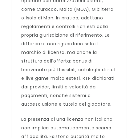
operano con autorizzazioni estere,
come Curacao, Malta (MGA), Gibilterra
o Isola di Man. In pratica, adottano
regolamenti e controlli richiesti dalla
propria giurisdizione di riferimento. Le
differenze non riguardano solo il
marchio di licenza, ma anche la
struttura dell’offerta: bonus di
benvenuto più flessibili, cataloghi di slot
e live game molto estesi, RTP dichiarati
dai provider, limiti e velocità dei
pagamenti, nonché sistemi di
autoesclusione e tutela del giocatore.
La presenza di una licenza non italiana
non implica automaticamente scarsa
affidabilità. Esistono autorità molto