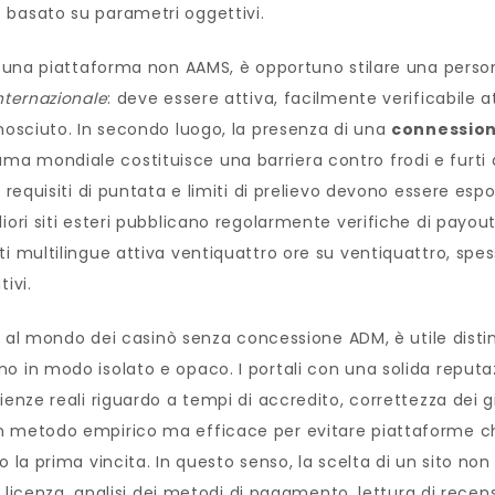
 basato su parametri oggettivi.
di una piattaforma non AAMS, è opportuno stilare una perso
internazionale
: deve essere attiva, facilmente verificabile a
onosciuto. In secondo luogo, la presenza di una
connession
mondiale costituisce una barriera contro frodi e furti di 
, requisiti di puntata e limiti di prelievo devono essere es
iori siti esteri pubblicano regolarmente verifiche di payou
i multilingue attiva ventiquattro ore su ventiquattro, spes
ivi.
lta al mondo dei casinò senza concessione ADM, è utile dist
o in modo isolato e opaco. I portali con una solida reputa
ienze reali riguardo a tempi di accredito, correttezza dei
un metodo empirico ma efficace per evitare piattaforme 
la prima vincita. In questo senso, la scelta di un sito no
lla licenza, analisi dei metodi di pagamento, lettura di rec