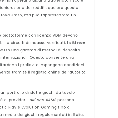
e non operano alcuna trattenuta fiscale
ichiarazione dei redditi, qualora queste
sottovalutato, ma può rappresentare un
.
Le piattaforme con licenza ADM devono
li e circuiti di incasso verificati. I
siti non
o spesso una gamma di metodi di deposito
 internazionali. Questo consente una
itardano i prelievi o impongono condizioni
nte tramite il registro online dell’autorità
a un portfolio di slot e giochi da tavolo
à di provider. I
siti non AAMS
possono
matic Play e Evolution Gaming fino a
media dei giochi regolamentati in Italia.