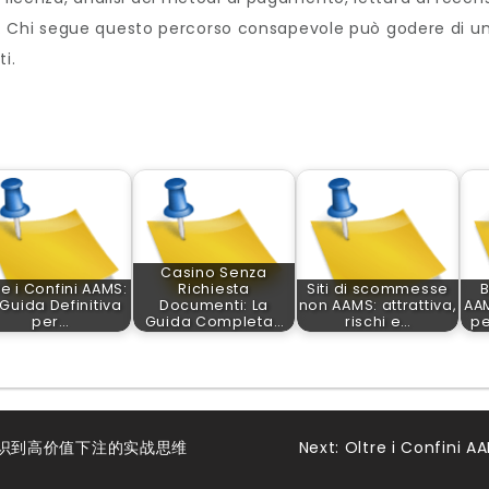
 Chi segue questo percorso consapevole può godere di un
i.
Casino Senza
re i Confini AAMS:
Richiesta
Siti di scommesse
 Guida Definitiva
Documenti: La
non AAMS: attrattiva,
AAM
per…
Guida Completa…
rischi e…
pe
识到高价值下注的实战思维
Next:
Oltre i Confini AA