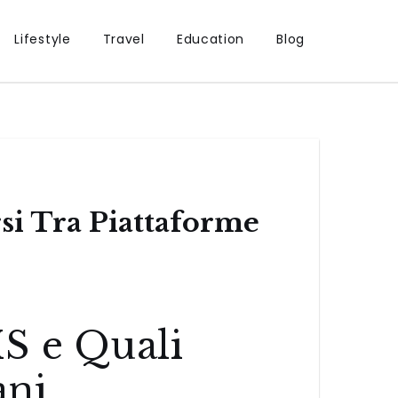
Lifestyle
Travel
Education
Blog
si Tra Piattaforme
S e Quali
ani