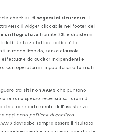
nale checklist di
segnali di sicurezza
. Il
ttraverso il widget cliccabile nel footer del
e crittografata
tramite SSL e di sistemi
dati. Un terzo fattore critico è la
posti in modo limpido, senza clausole
t effettuate da auditor indipendenti e
so con operatori in lingua italiana formati
inguere tra
siti non AAMS
che puntano
zione sono spesso recensiti su forum di
 giochi e comportamento dell’assistenza.
che applicano
politiche di confisca
n AAMS dovrebbe sempre essere il risultato
ensioni indipendenti e, non meno importante,