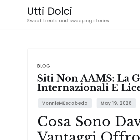
Skip
Utti Dolci
to
Sweet treats and sweeping stories
content
BLOG
Siti Non AAMS: La Gu
Internazionali E Lic
Cosa Sono Dav
Vantaggi Offron