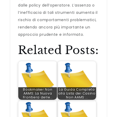
dalle policy dell’operatore. L’assenza o
l’inefficacia di tali strumenti aumenta il
rischio di comportamenti problematici,
rendendo ancora più importante un
approccio prudente e informato.
Related Posts:
Bookmaker Non
La Guida Completa
AAMS: La Nuova
alla Lista dei Casino
Frontiera delle…
Non AAMS:…