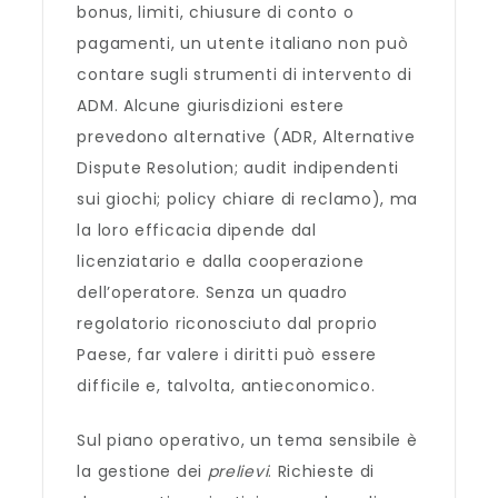
bonus, limiti, chiusure di conto o
pagamenti, un utente italiano non può
contare sugli strumenti di intervento di
ADM. Alcune giurisdizioni estere
prevedono alternative (ADR, Alternative
Dispute Resolution; audit indipendenti
sui giochi; policy chiare di reclamo), ma
la loro efficacia dipende dal
licenziatario e dalla cooperazione
dell’operatore. Senza un quadro
regolatorio riconosciuto dal proprio
Paese, far valere i diritti può essere
difficile e, talvolta, antieconomico.
Sul piano operativo, un tema sensibile è
la gestione dei
prelievi
. Richieste di