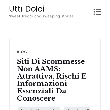
Skip
Utti Dolci
to
Sweet treats and sweeping stories
content
BLOG
Siti Di Scommesse
Non AAMS:
Attrattiva, Rischi E
Informazioni
Essenziali Da
Conoscere