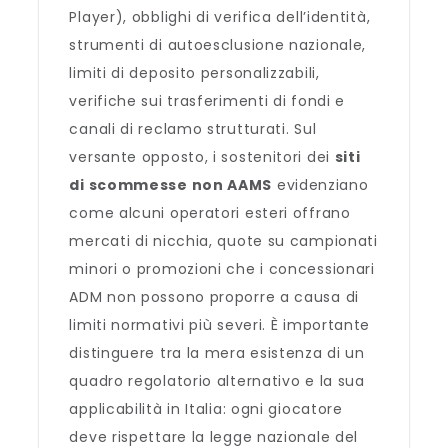
Player), obblighi di verifica dell’identità,
strumenti di autoesclusione nazionale,
limiti di deposito personalizzabili,
verifiche sui trasferimenti di fondi e
canali di reclamo strutturati. Sul
versante opposto, i sostenitori dei
siti
di scommesse non AAMS
evidenziano
come alcuni operatori esteri offrano
mercati di nicchia, quote su campionati
minori o promozioni che i concessionari
ADM non possono proporre a causa di
limiti normativi più severi. È importante
distinguere tra la mera esistenza di un
quadro regolatorio alternativo e la sua
applicabilità in Italia: ogni giocatore
deve rispettare la legge nazionale del