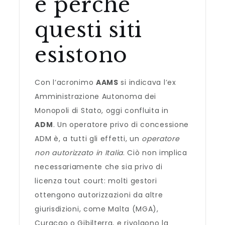
e perché
questi siti
esistono
Con l’acronimo
AAMS
si indicava l’ex
Amministrazione Autonoma dei
Monopoli di Stato, oggi confluita in
ADM
. Un operatore privo di concessione
ADM è, a tutti gli effetti, un
operatore
non autorizzato in Italia
. Ciò non implica
necessariamente che sia privo di
licenza tout court: molti gestori
ottengono autorizzazioni da altre
giurisdizioni, come Malta (MGA),
Curacao o Gibilterra, e rivolgono la