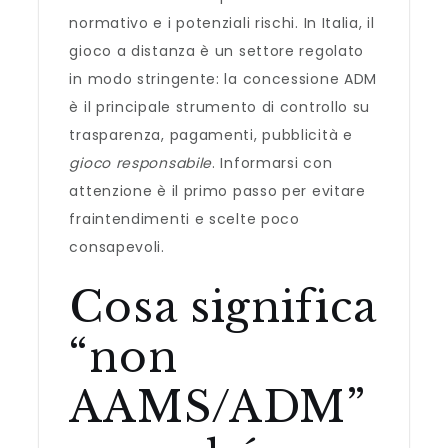
normativo e i potenziali rischi. In Italia, il
gioco a distanza è un settore regolato
in modo stringente: la concessione ADM
è il principale strumento di controllo su
trasparenza, pagamenti, pubblicità e
gioco responsabile
. Informarsi con
attenzione è il primo passo per evitare
fraintendimenti e scelte poco
consapevoli.
Cosa significa
“non
AAMS/ADM”