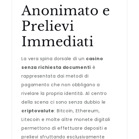
Anonimato e
Prelievi
Immediati
La vera spina dorsale di un
casino
senza richiesta documenti
è
rappresentata dai metodi di
pagamento che non obbligano a
rivelare la propria identità. Al centro
della scena ci sono senza dubbio le
criptovalute
: Bitcoin, Ethereum,
Litecoin e molte altre monete digitali
permettono di effettuare depositi e
prelievi sfruttando esclusivamente