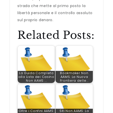
strada che mette al primo posto la
libertà personale e il controllo assoluto
sul proprio denaro.
Related Posts:
La Guida Completa
Bookmaker Non
alla Lista dei Casino
AAMS: La Nuova
Non AAMS:…
Frontiera delle…
Oltre i Confini AAMS:
Siti Non AAMS: La