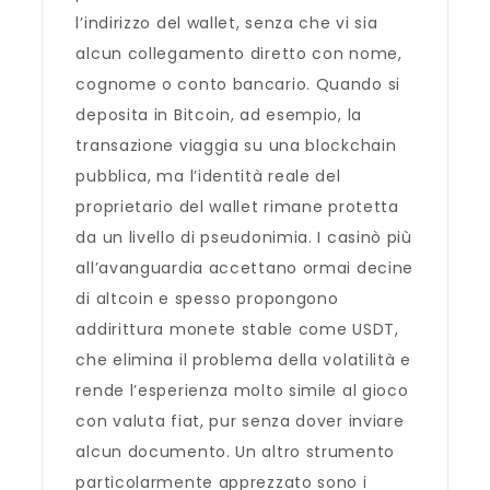
l’indirizzo del wallet, senza che vi sia
alcun collegamento diretto con nome,
cognome o conto bancario. Quando si
deposita in Bitcoin, ad esempio, la
transazione viaggia su una blockchain
pubblica, ma l’identità reale del
proprietario del wallet rimane protetta
da un livello di pseudonimia. I casinò più
all’avanguardia accettano ormai decine
di altcoin e spesso propongono
addirittura monete stable come USDT,
che elimina il problema della volatilità e
rende l’esperienza molto simile al gioco
con valuta fiat, pur senza dover inviare
alcun documento. Un altro strumento
particolarmente apprezzato sono i