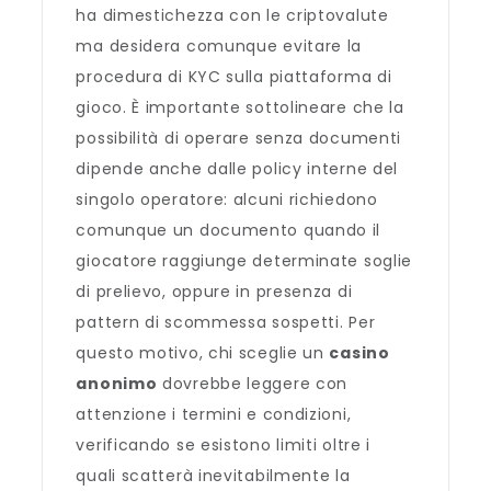
ha dimestichezza con le criptovalute
ma desidera comunque evitare la
procedura di KYC sulla piattaforma di
gioco. È importante sottolineare che la
possibilità di operare senza documenti
dipende anche dalle policy interne del
singolo operatore: alcuni richiedono
comunque un documento quando il
giocatore raggiunge determinate soglie
di prelievo, oppure in presenza di
pattern di scommessa sospetti. Per
questo motivo, chi sceglie un
casino
anonimo
dovrebbe leggere con
attenzione i termini e condizioni,
verificando se esistono limiti oltre i
quali scatterà inevitabilmente la