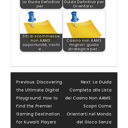
La Guida Definitiva
Guida Definitiva per
per…
Orientarsi…
Siti di scommesse
non AAMS:
Casino non AAMS
opportunità, rischi
migliori: guida
e…
strategica per…
Post
Previous:
Discovering
Next:
La Guida
the Ultimate Digital
Completa alla Lista
navigation
Playground: How to
dei Casino Non AAMS:
Find the Premier
Scopri Come
Gaming Destination
Orientarti nel Mondo
for Kuwaiti Players
del Gioco Senza