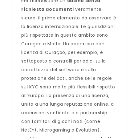
Per riconoscere un
casino senza
richiesta documenti
veramente
sicuro, il primo elemento da osservare è
la licenza internazionale. Le giurisdizioni
più rispettate in questo ambito sono
Curaçao e Malta. Un operatore con
licenza di Curaçao, per esempio, è
sottoposto a controlli periodici sulla
correttezza del software e sulla
protezione dei dati, anche se le regole
sul KYC sono molto più flessibili rispetto
all’Europa. La presenza di una licenza,
unita a una lunga reputazione online, a
recensioni verificate e a partnership
con fornitori di giochi noti (come
NetEnt, Microgaming o Evolution),