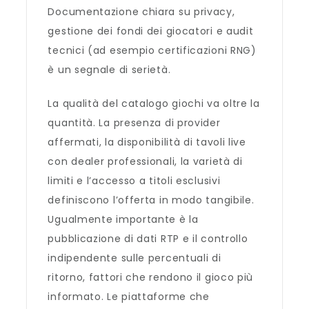
Documentazione chiara su privacy,
gestione dei fondi dei giocatori e audit
tecnici (ad esempio certificazioni RNG)
è un segnale di serietà.
La qualità del catalogo giochi va oltre la
quantità. La presenza di provider
affermati, la disponibilità di tavoli live
con dealer professionali, la varietà di
limiti e l’accesso a titoli esclusivi
definiscono l’offerta in modo tangibile.
Ugualmente importante è la
pubblicazione di dati RTP e il controllo
indipendente sulle percentuali di
ritorno, fattori che rendono il gioco più
informato. Le piattaforme che