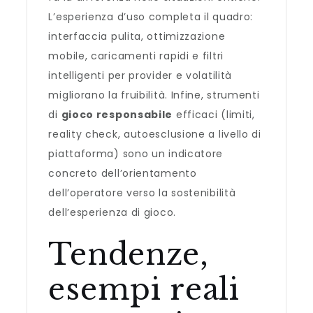
L’esperienza d’uso completa il quadro:
interfaccia pulita, ottimizzazione
mobile, caricamenti rapidi e filtri
intelligenti per provider e volatilità
migliorano la fruibilità. Infine, strumenti
di
gioco responsabile
efficaci (limiti,
reality check, autoesclusione a livello di
piattaforma) sono un indicatore
concreto dell’orientamento
dell’operatore verso la sostenibilità
dell’esperienza di gioco.
Tendenze,
esempi reali