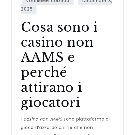
Cosa sono i
casino non
AAMS e
perché
attirano i
giocatori
I
casino non AAMS
sono piattaforme di
gioco d’azzardo online che non