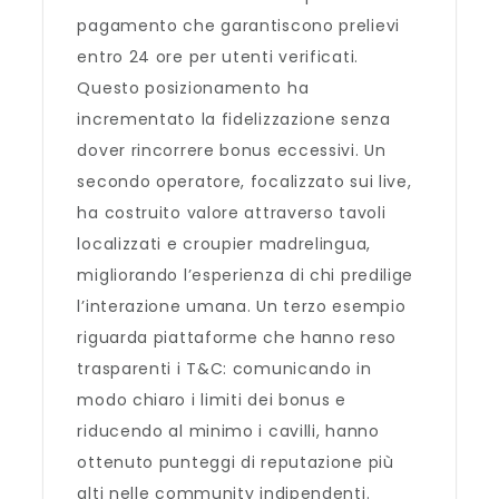
pagamento che garantiscono prelievi
entro 24 ore per utenti verificati.
Questo posizionamento ha
incrementato la fidelizzazione senza
dover rincorrere bonus eccessivi. Un
secondo operatore, focalizzato sui live,
ha costruito valore attraverso tavoli
localizzati e croupier madrelingua,
migliorando l’esperienza di chi predilige
l’interazione umana. Un terzo esempio
riguarda piattaforme che hanno reso
trasparenti i T&C: comunicando in
modo chiaro i limiti dei bonus e
riducendo al minimo i cavilli, hanno
ottenuto punteggi di reputazione più
alti nelle community indipendenti.