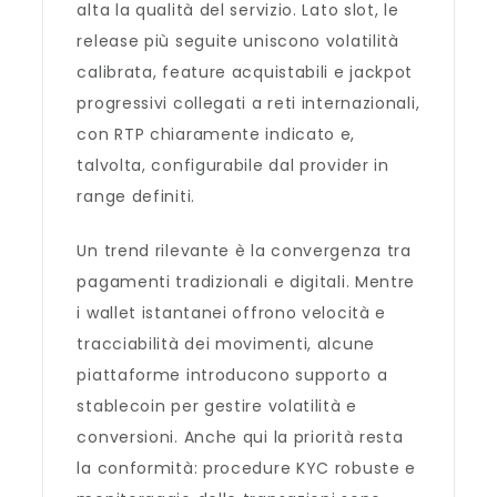
alta la qualità del servizio. Lato slot, le
release più seguite uniscono volatilità
calibrata, feature acquistabili e jackpot
progressivi collegati a reti internazionali,
con RTP chiaramente indicato e,
talvolta, configurabile dal provider in
range definiti.
Un trend rilevante è la convergenza tra
pagamenti tradizionali e digitali. Mentre
i wallet istantanei offrono velocità e
tracciabilità dei movimenti, alcune
piattaforme introducono supporto a
stablecoin per gestire volatilità e
conversioni. Anche qui la priorità resta
la conformità: procedure KYC robuste e