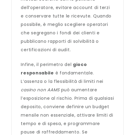
dell’operatore, evitare account di terzi
e conservare tutte le ricevute. Quando
possibile, è meglio scegliere operatori
che segregano i fondi dei clienti e
pubblicano rapporti di solvibilità o
certificazioni di audit.
Infine, il perimetro del
gioco
responsabile
è fondamentale.
L’assenza o la flessibilità di limiti nei
casino non AAMS
può aumentare
l’esposizione al rischio. Prima di qualsiasi
deposito, conviene definire un budget
mensile non essenziale, attivare limiti di
tempo e di spesa, e programmare
pause di raffreddamento. Se