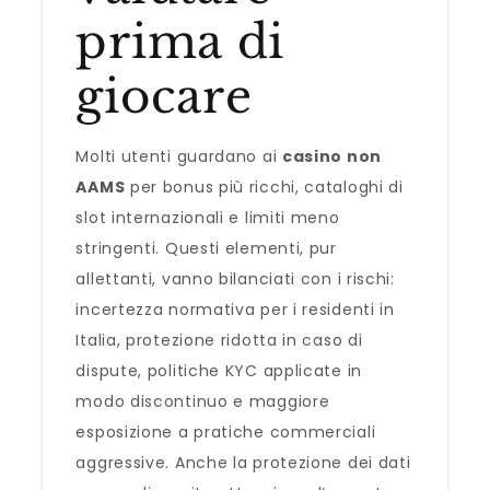
prima di
giocare
Molti utenti guardano ai
casino non
AAMS
per bonus più ricchi, cataloghi di
slot internazionali e limiti meno
stringenti. Questi elementi, pur
allettanti, vanno bilanciati con i rischi:
incertezza normativa per i residenti in
Italia, protezione ridotta in caso di
dispute, politiche KYC applicate in
modo discontinuo e maggiore
esposizione a pratiche commerciali
aggressive. Anche la protezione dei dati