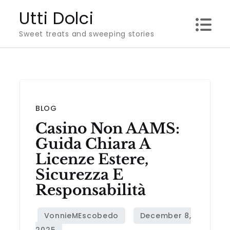
Skip
Utti Dolci
to
Sweet treats and sweeping stories
content
BLOG
Casino Non AAMS:
Guida Chiara A
Licenze Estere,
Sicurezza E
Responsabilità