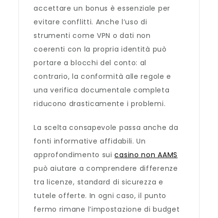
accettare un bonus è essenziale per
evitare conflitti. Anche l’uso di
strumenti come VPN o dati non
coerenti con la propria identità può
portare a blocchi del conto: al
contrario, la conformità alle regole e
una verifica documentale completa
riducono drasticamente i problemi.
La scelta consapevole passa anche da
fonti informative affidabili. Un
approfondimento sui
casino non AAMS
può aiutare a comprendere differenze
tra licenze, standard di sicurezza e
tutele offerte. In ogni caso, il punto
fermo rimane l’impostazione di budget