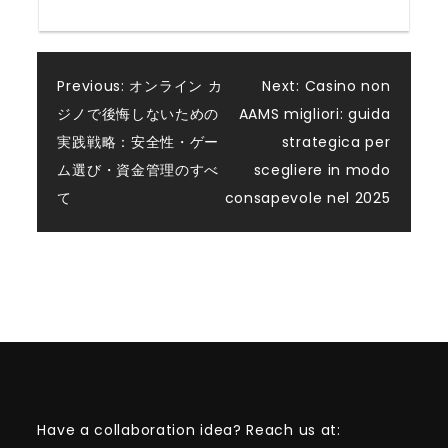
Post
Previous:
オンライン カ
Next:
Casino non
ジノで後悔しないための
AAMS migliori: guida
navigation
実践戦略：安全性・ゲー
strategica per
ム選び・資金管理のすべ
scegliere in modo
て
consapevole nel 2025
Have a collaboration idea? Reach us at: