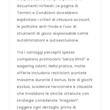
documenti richiesti. Le pagine di
Termini e Condizioni dovrebbero
esplicitare i criteri di chiusura account,
le politiche anti-frode e l’uso di
strumenti di
gioco responsabile
come
autolimitazioni e autoesclusione.
Tra i vantaggi percepiti spesso
compaiono promozioni “senza limiti” e
wagering ridotti. Nella pratica, molte
offerte includono restrizioni: puntate
massime durante il bonus, liste di giochi
esclusi, scadenze ravvicinate e clausole
che invalidano le vincite ottenute con
strategie considerate “irregolari”.
Leggere ogni dettaglio prima di