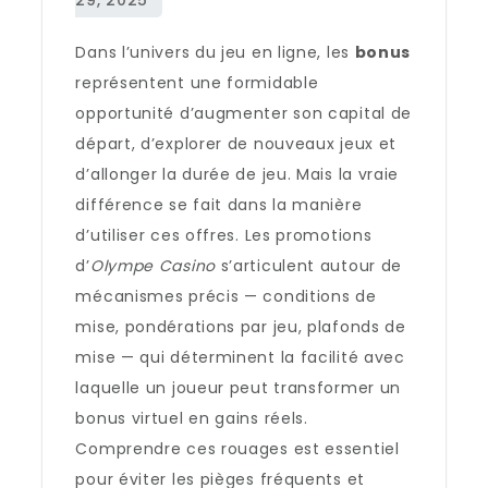
Dans l’univers du jeu en ligne, les
bonus
représentent une formidable
opportunité d’augmenter son capital de
départ, d’explorer de nouveaux jeux et
d’allonger la durée de jeu. Mais la vraie
différence se fait dans la manière
d’utiliser ces offres. Les promotions
d’
Olympe Casino
s’articulent autour de
mécanismes précis — conditions de
mise, pondérations par jeu, plafonds de
mise — qui déterminent la facilité avec
laquelle un joueur peut transformer un
bonus virtuel en gains réels.
Comprendre ces rouages est essentiel
pour éviter les pièges fréquents et