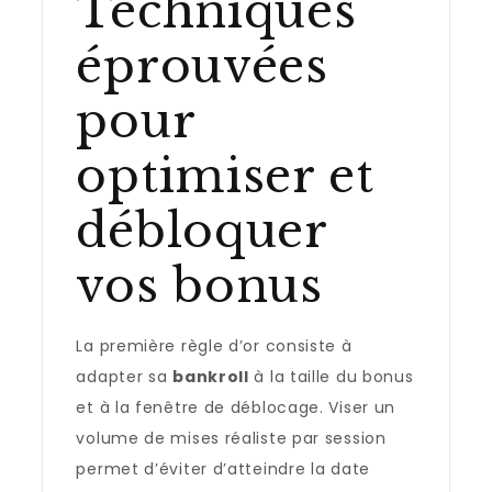
Techniques
éprouvées
pour
optimiser et
débloquer
vos bonus
La première règle d’or consiste à
adapter sa
bankroll
à la taille du bonus
et à la fenêtre de déblocage. Viser un
volume de mises réaliste par session
permet d’éviter d’atteindre la date