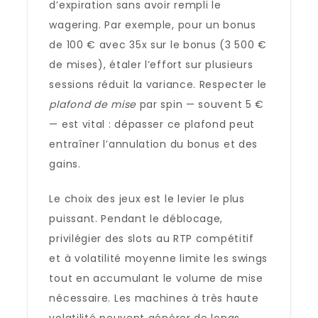
d’expiration sans avoir rempli le
wagering. Par exemple, pour un bonus
de 100 € avec 35x sur le bonus (3 500 €
de mises), étaler l’effort sur plusieurs
sessions réduit la variance. Respecter le
plafond de mise
par spin — souvent 5 €
— est vital : dépasser ce plafond peut
entraîner l’annulation du bonus et des
gains.
Le choix des jeux est le levier le plus
puissant. Pendant le déblocage,
privilégier des slots au RTP compétitif
et à volatilité moyenne limite les swings
tout en accumulant le volume de mise
nécessaire. Les machines à très haute