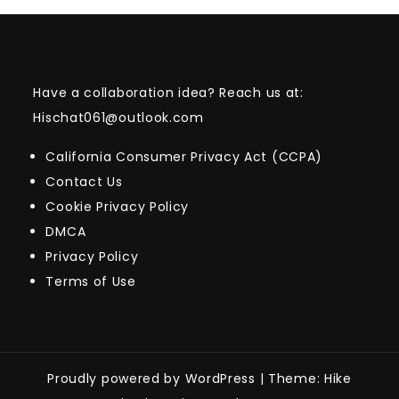
Have a collaboration idea? Reach us at:
Hischat061@outlook.com
California Consumer Privacy Act (CCPA)
Contact Us
Cookie Privacy Policy
DMCA
Privacy Policy
Terms of Use
Proudly powered by WordPress
|
Theme: Hike