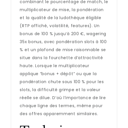
combinant le pourcentage de match, le
multiplicateur de mise, la pondération
et la qualité de la ludothèque éligible
(RTP affiché, volatilité, features). Un
bonus de 100 % jusqu’à 200 €, wagering
35x bonus, avec pondération slots à 100
% et un plafond de mise raisonnable se
situe dans la fourchette d’attractivité
haute. Lorsque le multiplicateur
applique “bonus + dépôt” ou que la
pondération chute sous 100 % pour les
slots, la difficulté grimpe et la valeur
réelle se dilue. D’où l’importance de lire
chaque ligne des termes, même pour
des offres apparemment similaires.