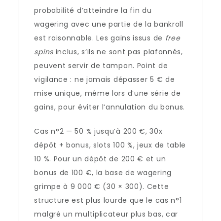
probabilité d’atteindre la fin du
wagering avec une partie de la bankroll
est raisonnable. Les gains issus de
free
spins
inclus, s’ils ne sont pas plafonnés,
peuvent servir de tampon. Point de
vigilance : ne jamais dépasser 5 € de
mise unique, même lors d’une série de
gains, pour éviter l’annulation du bonus.
Cas n°2 — 50 % jusqu’à 200 €, 30x
dépôt + bonus, slots 100 %, jeux de table
10 %. Pour un dépôt de 200 € et un
bonus de 100 €, la base de wagering
grimpe à 9 000 € (30 × 300). Cette
structure est plus lourde que le cas n°1
malgré un multiplicateur plus bas, car