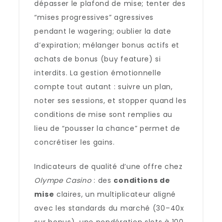
dépasser le plafond de mise; tenter des
“mises progressives” agressives
pendant le wagering; oublier la date
d’expiration; mélanger bonus actifs et
achats de bonus (buy feature) si
interdits. La gestion émotionnelle
compte tout autant : suivre un plan,
noter ses sessions, et stopper quand les
conditions de mise sont remplies au
lieu de “pousser la chance” permet de
concrétiser les gains.
Indicateurs de qualité d’une offre chez
Olympe Casino
: des
conditions de
mise
claires, un multiplicateur aligné
avec les standards du marché (30–40x