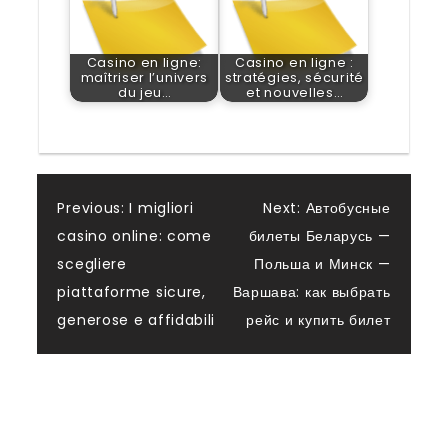
Casino en ligne:
Casino en ligne :
maîtriser l’univers
stratégies, sécurité
du jeu…
et nouvelles…
Post
Previous:
I migliori
Next:
Автобусные
casino online: come
билеты Беларусь —
navigation
scegliere
Польша и Минск —
piattaforme sicure,
Варшава: как выбрать
generose e affidabili
рейс и купить билет