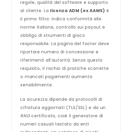
regole, qualità del software e supporto
al cliente. La
licenza ADM (ex AAMS)
è
il primo filtro: indica conformità alle
norme italiane, controllo sui payout e
obbligo di strumenti di gioco
responsabile. La pagina del footer deve
riportare numero di concessione e
riferimenti all’autorità. Senza questo
requisito, il rischio di pratiche scorrette
o mancati pagamenti aumenta
sensibilmente.
La sicurezza dipende da protocolli di
cifratura aggiornati (TLS/SSL) e da un
RNG
certificato, cioè il generatore di
numeri casuali testato da enti