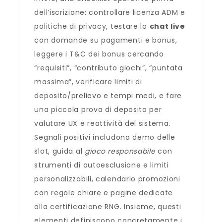
dell’iscrizione: controllare licenza ADM e
politiche di privacy, testare la
chat live
con domande su pagamenti e bonus,
leggere i T&C dei bonus cercando
“requisiti”, “contributo giochi”, “puntata
massima”, verificare limiti di
deposito/prelievo e tempi medi, e fare
una piccola prova di deposito per
valutare UX e reattività del sistema.
Segnali positivi includono demo delle
slot, guida al
gioco responsabile
con
strumenti di autoesclusione e limiti
personalizzabili, calendario promozioni
con regole chiare e pagine dedicate
alla certificazione RNG. Insieme, questi
elementi definiscono concretamente i