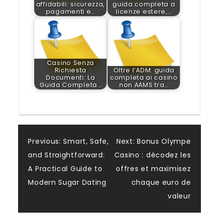
affidabili: sicurezza,
guida completa a
pagamenti e…
licenze estere,…
Casino Senza
Richiesta
Oltre l’ADM: guida
Documenti: La
completa ai casino
Guida Completa…
non AAMS tra…
Post
Previous:
Smart, Safe,
Next:
Bonus Olympe
and Straightforward:
Casino : décodez les
navigation
A Practical Guide to
offres et maximisez
Modern Sugar Dating
chaque euro de
valeur