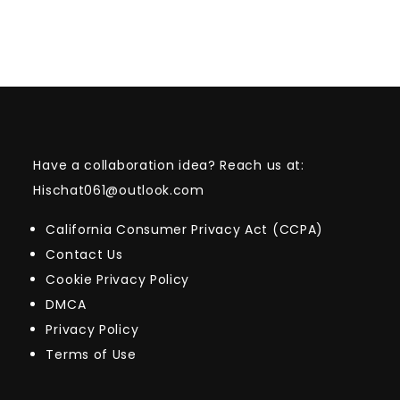
Have a collaboration idea? Reach us at:
Hischat061@outlook.com
California Consumer Privacy Act (CCPA)
Contact Us
Cookie Privacy Policy
DMCA
Privacy Policy
Terms of Use