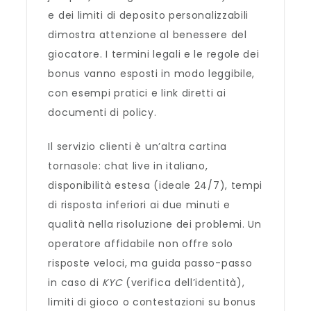
e dei limiti di deposito personalizzabili
dimostra attenzione al benessere del
giocatore. I termini legali e le regole dei
bonus vanno esposti in modo leggibile,
con esempi pratici e link diretti ai
documenti di policy.
Il servizio clienti è un’altra cartina
tornasole: chat live in italiano,
disponibilità estesa (ideale 24/7), tempi
di risposta inferiori ai due minuti e
qualità nella risoluzione dei problemi. Un
operatore affidabile non offre solo
risposte veloci, ma guida passo-passo
in caso di
KYC
(verifica dell’identità),
limiti di gioco o contestazioni su bonus