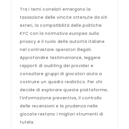
Tra i temi correlati emergono la
tassazione delle vincite ottenute da siti
esteri, la compatibilità delle politiche
KYC con la normativa europea sulla
privacy e il ruolo delle autorità italiane
nel contrastare operatori illegali.
Approfondire testimonianze, leggere
rapporti di auditing dei provider e
consultare gruppi di giocatori aiuta a
costruire un quadro realistico. Per chi
decide di esplorare queste piattaforme,
l’informazione preventiva, il controllo
delle recensioni e la prudenza nelle
giocate restano i migliori strumenti di
tutela.