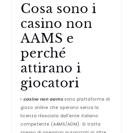
Cosa sono i
casino non
AAMS e
perché
attirano i
giocatori
I
casino non aams
sono piattaforme di
gioco online che operano senza la
licenza rilasciata dall'ente italiano
competente (AAMS/ADM). Si tratta
spesso di operatori autorizzati in altre