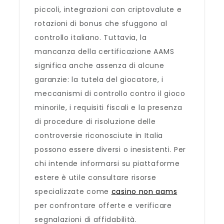
piccoli, integrazioni con criptovalute e
rotazioni di bonus che sfuggono al
controllo italiano. Tuttavia, la
mancanza della certificazione AAMS
significa anche assenza di alcune
garanzie: la tutela del giocatore, i
meccanismi di controllo contro il gioco
minorile, i requisiti fiscali e la presenza
di procedure di risoluzione delle
controversie riconosciute in Italia
possono essere diversi o inesistenti. Per
chi intende informarsi su piattaforme
estere è utile consultare risorse
specializzate come
casino non aams
per confrontare offerte e verificare
segnalazioni di affidabilità.