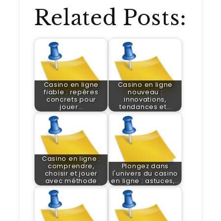
Related Posts:
Casino en ligne
Casino en ligne
fiable : repères
nouveau :
concrets pour
innovations,
jouer…
tendances et…
Casino en ligne :
comprendre,
Plongez dans
choisir et jouer
l'univers du casino
avec méthode
en ligne : astuces,…