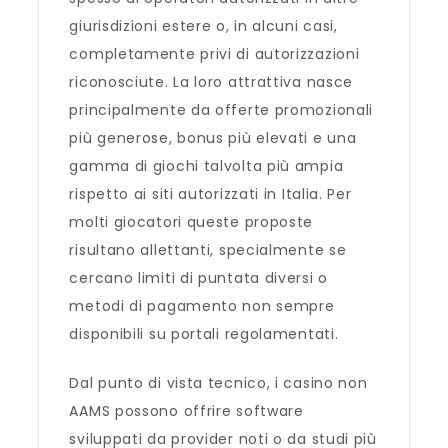
giurisdizioni estere o, in alcuni casi,
completamente privi di autorizzazioni
riconosciute. La loro attrattiva nasce
principalmente da offerte promozionali
più generose, bonus più elevati e una
gamma di giochi talvolta più ampia
rispetto ai siti autorizzati in Italia. Per
molti giocatori queste proposte
risultano allettanti, specialmente se
cercano limiti di puntata diversi o
metodi di pagamento non sempre
disponibili su portali regolamentati.
Dal punto di vista tecnico, i casino non
AAMS possono offrire software
sviluppati da provider noti o da studi più