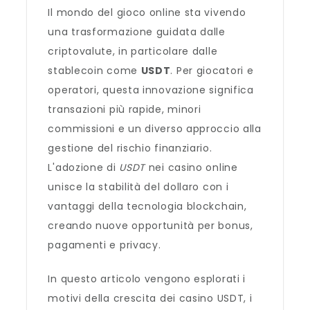
Il mondo del gioco online sta vivendo
una trasformazione guidata dalle
criptovalute, in particolare dalle
stablecoin come
USDT
. Per giocatori e
operatori, questa innovazione significa
transazioni più rapide, minori
commissioni e un diverso approccio alla
gestione del rischio finanziario.
L'adozione di
USDT
nei casino online
unisce la stabilità del dollaro con i
vantaggi della tecnologia blockchain,
creando nuove opportunità per bonus,
pagamenti e privacy.
In questo articolo vengono esplorati i
motivi della crescita dei casino USDT, i