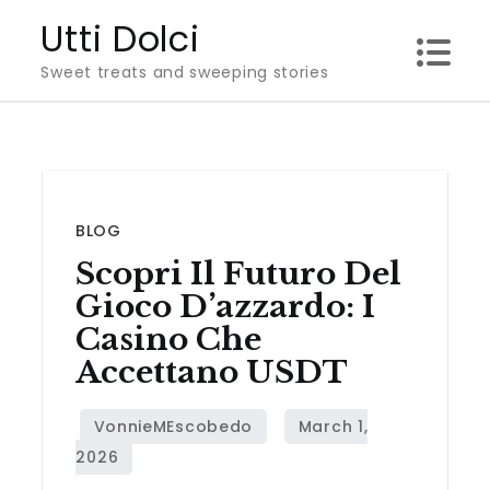
Skip
Utti Dolci
to
Sweet treats and sweeping stories
content
BLOG
Scopri Il Futuro Del
Gioco D’azzardo: I
Casino Che
Accettano USDT