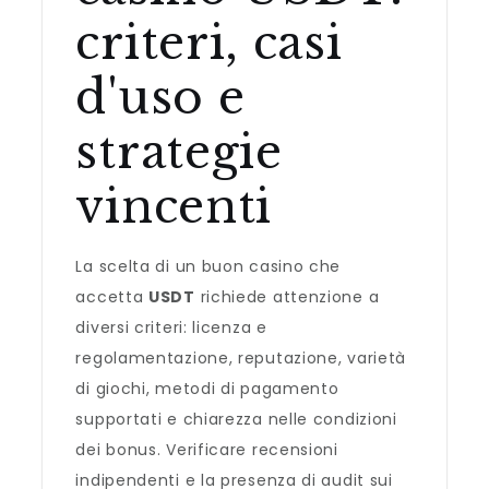
criteri, casi
d'uso e
strategie
vincenti
La scelta di un buon casino che
accetta
USDT
richiede attenzione a
diversi criteri: licenza e
regolamentazione, reputazione, varietà
di giochi, metodi di pagamento
supportati e chiarezza nelle condizioni
dei bonus. Verificare recensioni
indipendenti e la presenza di audit sui