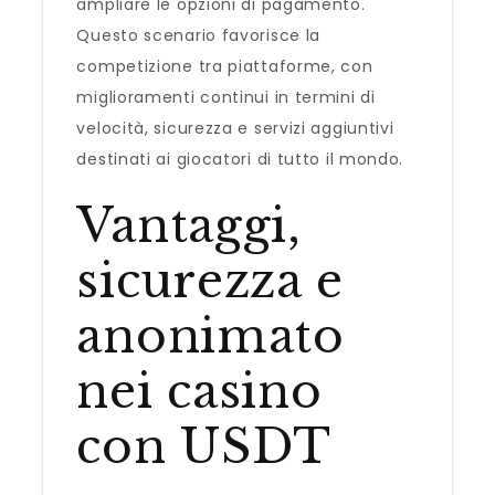
ampliare le opzioni di pagamento.
Questo scenario favorisce la
competizione tra piattaforme, con
miglioramenti continui in termini di
velocità, sicurezza e servizi aggiuntivi
destinati ai giocatori di tutto il mondo.
Vantaggi,
sicurezza e
anonimato
nei casino
con USDT