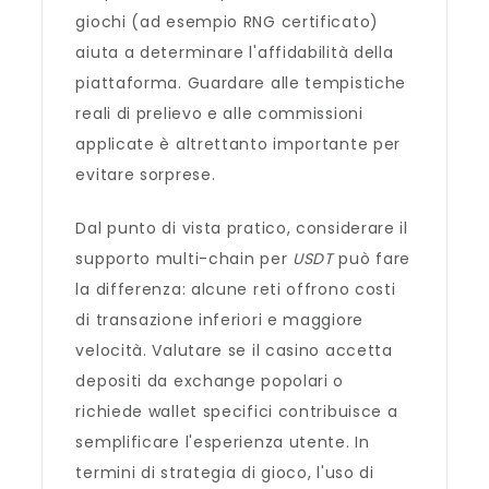
giochi (ad esempio RNG certificato)
aiuta a determinare l'affidabilità della
piattaforma. Guardare alle tempistiche
reali di prelievo e alle commissioni
applicate è altrettanto importante per
evitare sorprese.
Dal punto di vista pratico, considerare il
supporto multi-chain per
USDT
può fare
la differenza: alcune reti offrono costi
di transazione inferiori e maggiore
velocità. Valutare se il casino accetta
depositi da exchange popolari o
richiede wallet specifici contribuisce a
semplificare l'esperienza utente. In
termini di strategia di gioco, l'uso di