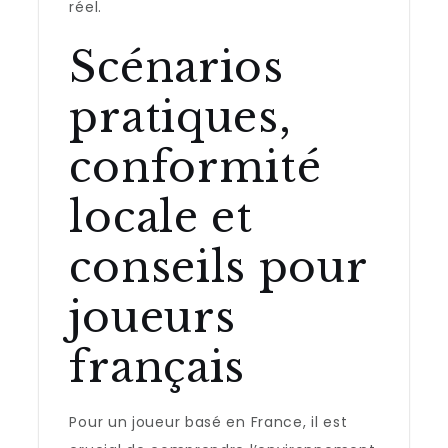
réel.
Scénarios
pratiques,
conformité
locale et
conseils pour
joueurs
français
Pour un joueur basé en France, il est