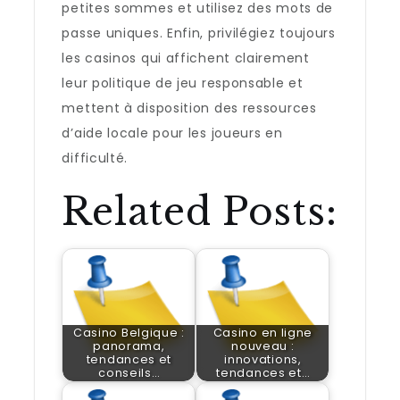
petites sommes et utilisez des mots de
passe uniques. Enfin, privilégiez toujours
les casinos qui affichent clairement
leur politique de jeu responsable et
mettent à disposition des ressources
d’aide locale pour les joueurs en
difficulté.
Related Posts:
Casino Belgique :
Casino en ligne
panorama,
nouveau :
tendances et
innovations,
conseils…
tendances et…