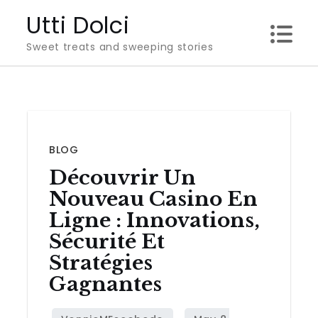
Skip
Utti Dolci
to
Sweet treats and sweeping stories
content
BLOG
Découvrir Un
Nouveau Casino En
Ligne : Innovations,
Sécurité Et
Stratégies
Gagnantes