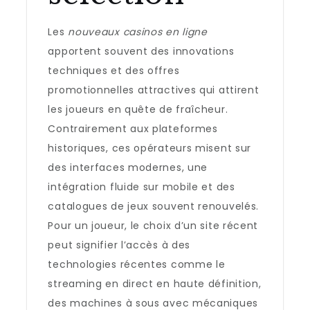
Les
nouveaux casinos en ligne
apportent souvent des innovations
techniques et des offres
promotionnelles attractives qui attirent
les joueurs en quête de fraîcheur.
Contrairement aux plateformes
historiques, ces opérateurs misent sur
des interfaces modernes, une
intégration fluide sur mobile et des
catalogues de jeux souvent renouvelés.
Pour un joueur, le choix d’un site récent
peut signifier l’accès à des
technologies récentes comme le
streaming en direct en haute définition,
des machines à sous avec mécaniques