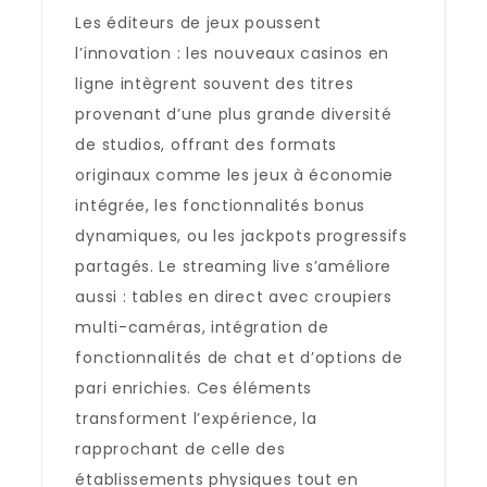
Les éditeurs de jeux poussent
l’innovation : les nouveaux casinos en
ligne intègrent souvent des titres
provenant d’une plus grande diversité
de studios, offrant des formats
originaux comme les jeux à économie
intégrée, les fonctionnalités bonus
dynamiques, ou les jackpots progressifs
partagés. Le streaming live s’améliore
aussi : tables en direct avec croupiers
multi-caméras, intégration de
fonctionnalités de chat et d’options de
pari enrichies. Ces éléments
transforment l’expérience, la
rapprochant de celle des
établissements physiques tout en