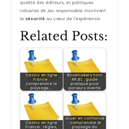
qualité des éditeurs, et politiques
robustes de
jeu responsable
, inscrivant
la
sécurité
au cœur de l’expérience.
Related Posts:
Casino en ligne
Bookmakers hors
France :
ARJEL : guide
comprendre le
pratique pour
paysage,…
parieurs avertis
Jouer en confiance
Casino en ligne
: comprendre le
France : règles,
paysage du