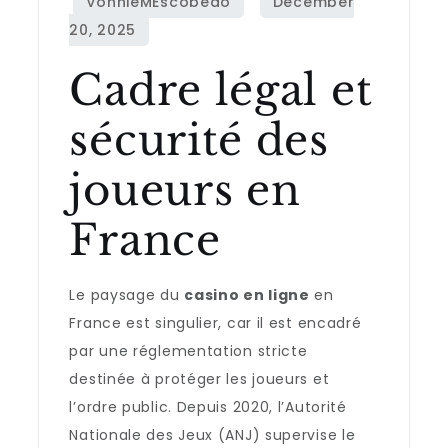
Cadre légal et
sécurité des
joueurs en
France
Le paysage du
casino en ligne
en
France est singulier, car il est encadré
par une réglementation stricte
destinée à protéger les joueurs et
l’ordre public. Depuis 2020, l’Autorité
Nationale des Jeux (ANJ) supervise le