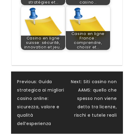
stratégies et…
casino…
Casino en ligne
Casino en ligne
France :
suisse: sécurité,
comprendre,
innovation et jeu…
choisir et…
Post
Previous:
Guida
Next:
Siti casino non
strategica ai migliori
AAMS: quello che
navigation
casino online:
spesso non viene
sicurezza, valore e
detto tra licenze,
qualità
rischi e tutele reali
dell’esperienza