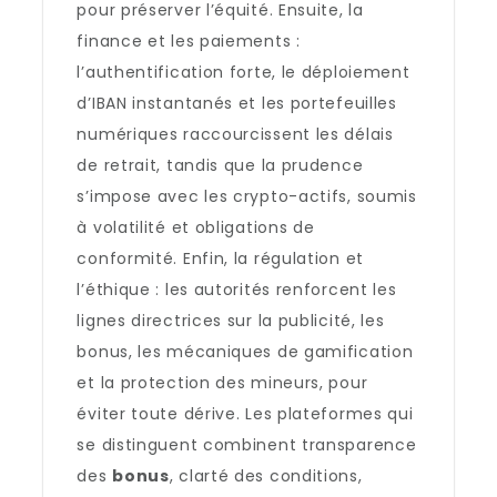
pour préserver l’équité. Ensuite, la
finance et les paiements :
l’authentification forte, le déploiement
d’IBAN instantanés et les portefeuilles
numériques raccourcissent les délais
de retrait, tandis que la prudence
s’impose avec les crypto-actifs, soumis
à volatilité et obligations de
conformité. Enfin, la régulation et
l’éthique : les autorités renforcent les
lignes directrices sur la publicité, les
bonus, les mécaniques de gamification
et la protection des mineurs, pour
éviter toute dérive. Les plateformes qui
se distinguent combinent transparence
des
bonus
, clarté des conditions,