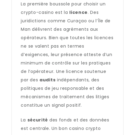
La première boussole pour choisir un
crypto-casino est la
licence
. Des
juridictions comme Curaçao ou l’Île de
Man délivrent des agréments aux
opérateurs. Bien que toutes les licences
ne se valent pas en termes
d’exigences, leur présence atteste d’un
minimum de contrôle sur les pratiques
de l’opérateur. Une licence soutenue
par des
audits
indépendants, des
politiques de jeu responsable et des
mécanismes de traitement des litiges
constitue un signal positif.
La
sécurité
des fonds et des données
est centrale. Un bon casino crypto