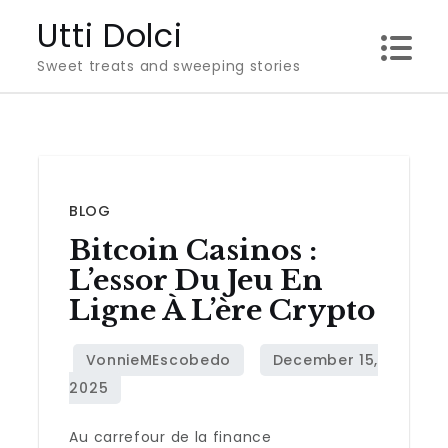
Skip
Utti Dolci
to
Sweet treats and sweeping stories
content
BLOG
Bitcoin Casinos :
L’essor Du Jeu En
Ligne À L’ère Crypto
Au carrefour de la finance