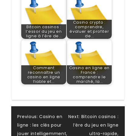
Casino crypto :
Bitcoin casinos :
comprendre,
l’essor du jeu en
évaluer et profiter
ligne à l’ère de…
de…
Comment
Casino en ligne en
reconnaître un
France :
casino en ligne
comprendre le
fiable et…
marché, la…
Post
Previous:
Casino en
Next:
Bitcoin casinos :
ligne : les clés pour
l’ère du jeu en ligne
navigation
jouer intelligemment,
ultra-rapide,