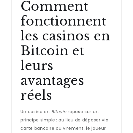
Comment
fonctionnent
les casinos en
Bitcoin et
leurs
avantages
réels
Un casino en
Bitcoin
repose sur un
principe simple : au lieu de déposer via
carte bancaire ou virement, le joueur