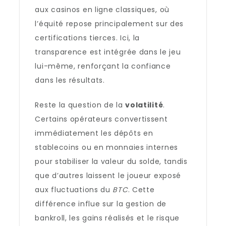
aux casinos en ligne classiques, où
l’équité repose principalement sur des
certifications tierces. Ici, la
transparence est intégrée dans le jeu
lui-même, renforçant la confiance
dans les résultats.
Reste la question de la
volatilité
.
Certains opérateurs convertissent
immédiatement les dépôts en
stablecoins ou en monnaies internes
pour stabiliser la valeur du solde, tandis
que d’autres laissent le joueur exposé
aux fluctuations du
BTC
. Cette
différence influe sur la gestion de
bankroll, les gains réalisés et le risque