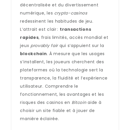
décentralisée et du divertissement
numérique, les
crypto-casinos
redessinent les habitudes de jeu.
L’attrait est clair :
transactions
rapides
, frais limités, accès mondial et
jeux
provably fair
qui s’appuient sur la
blockchain
. À mesure que les usages
s’installent, les joueurs cherchent des
plateformes où la technologie sert la
transparence, la fluidité et l’expérience
utilisateur. Comprendre le
fonctionnement, les avantages et les
risques des casinos en
Bitcoin
aide à
choisir un site fiable et à jouer de
manière éclairée.