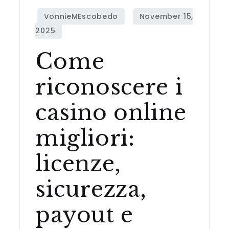
Come
riconoscere i
casino online
migliori:
licenze,
sicurezza,
payout e