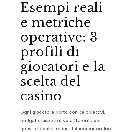
Esempi reali
e metriche
operative: 3
profili di
giocatori e la
scelta del
casino
Ogni giocatore porta con sé obiettivi,
budget e aspettative differenti; per
questo la valutazione dei
casino online