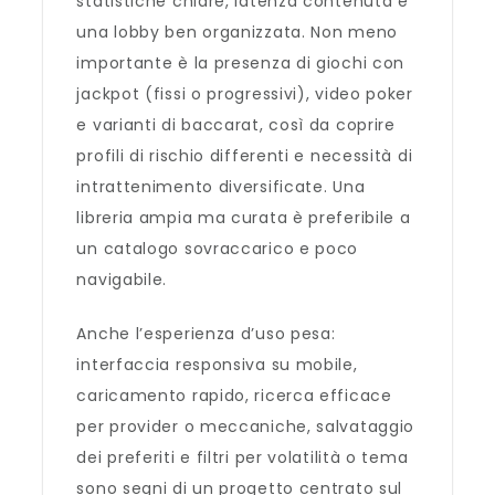
statistiche chiare, latenza contenuta e
una lobby ben organizzata. Non meno
importante è la presenza di giochi con
jackpot (fissi o progressivi), video poker
e varianti di baccarat, così da coprire
profili di rischio differenti e necessità di
intrattenimento diversificate. Una
libreria ampia ma curata è preferibile a
un catalogo sovraccarico e poco
navigabile.
Anche l’esperienza d’uso pesa:
interfaccia responsiva su mobile,
caricamento rapido, ricerca efficace
per provider o meccaniche, salvataggio
dei preferiti e filtri per volatilità o tema
sono segni di un progetto centrato sul