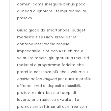
comuni come inseguire bonus poco
allineati o ignorare i tempi tecnici di
prelievo.
Giulia gioca da smartphone, budget
modesto e sessioni brevi. Per lei
contano interfaccia mobile
impeccabile, slot con
RTP
chiaro e
volatilità media, giri gratuiti a requisiti
realistici e programma fedeltà che
premi la costanza più che il volume. I
casino online migliori
per questo profilo
offrono limiti di deposito flessibili,
prelievi minimi bassi e tempi di
lavorazione rapidi su e-wallet. Le
promozioni settimanali con free spin