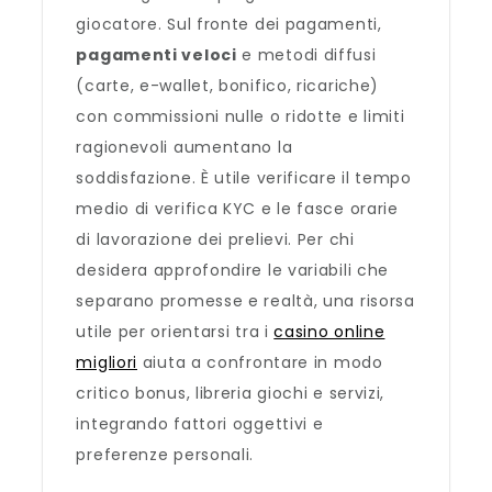
giocatore. Sul fronte dei pagamenti,
pagamenti veloci
e metodi diffusi
(carte, e-wallet, bonifico, ricariche)
con commissioni nulle o ridotte e limiti
ragionevoli aumentano la
soddisfazione. È utile verificare il tempo
medio di verifica KYC e le fasce orarie
di lavorazione dei prelievi. Per chi
desidera approfondire le variabili che
separano promesse e realtà, una risorsa
utile per orientarsi tra i
casino online
migliori
aiuta a confrontare in modo
critico bonus, libreria giochi e servizi,
integrando fattori oggettivi e
preferenze personali.