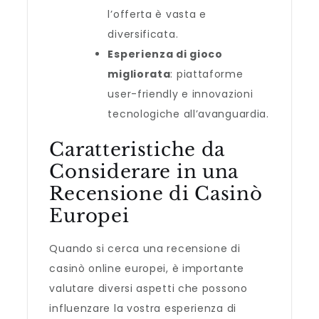
l’offerta è vasta e
diversificata.
Esperienza di gioco
migliorata
: piattaforme
user-friendly e innovazioni
tecnologiche all’avanguardia.
Caratteristiche da
Considerare in una
Recensione di Casinò
Europei
Quando si cerca una recensione di
casinò online europei, è importante
valutare diversi aspetti che possono
influenzare la vostra esperienza di