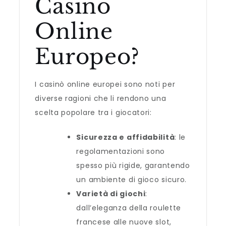
Casinò
Online
Europeo?
I casinò online europei sono noti per
diverse ragioni che li rendono una
scelta popolare tra i giocatori:
Sicurezza e affidabilità
: le
regolamentazioni sono
spesso più rigide, garantendo
un ambiente di gioco sicuro.
Varietà di giochi
:
dall’eleganza della roulette
francese alle nuove slot,