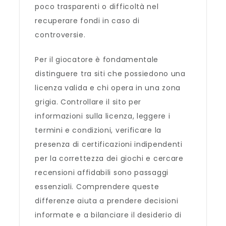
poco trasparenti o difficoltà nel
recuperare fondi in caso di
controversie.
Per il giocatore è fondamentale
distinguere tra siti che possiedono una
licenza valida e chi opera in una zona
grigia. Controllare il sito per
informazioni sulla licenza, leggere i
termini e condizioni, verificare la
presenza di certificazioni indipendenti
per la correttezza dei giochi e cercare
recensioni affidabili sono passaggi
essenziali. Comprendere queste
differenze aiuta a prendere decisioni
informate e a bilanciare il desiderio di