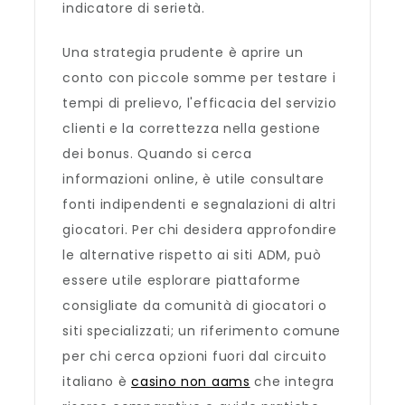
indicatore di serietà.
Una strategia prudente è aprire un
conto con piccole somme per testare i
tempi di prelievo, l'efficacia del servizio
clienti e la correttezza nella gestione
dei bonus. Quando si cerca
informazioni online, è utile consultare
fonti indipendenti e segnalazioni di altri
giocatori. Per chi desidera approfondire
le alternative rispetto ai siti ADM, può
essere utile esplorare piattaforme
consigliate da comunità di giocatori o
siti specializzati; un riferimento comune
per chi cerca opzioni fuori dal circuito
italiano è
casino non aams
che integra