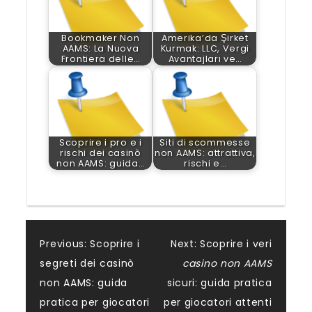
Bookmaker Non
Amerika’da Şirket
AAMS: La Nuova
Kurmak: LLC, Vergi
Frontiera delle…
Avantajları ve…
Scoprire i pro e i
Siti di scommesse
rischi dei casinò
non AAMS: attrattiva,
non AAMS: guida…
rischi e…
Post
Previous:
Scoprire i
Next:
Scoprire i veri
segreti dei casinò
casino non AAMS
navigation
non AAMS: guida
sicuri: guida pratica
pratica per giocatori
per giocatori attenti