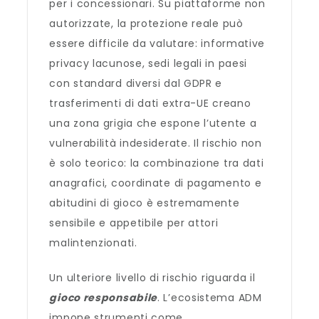
per i concessionari. Su piattaforme non
autorizzate, la protezione reale può
essere difficile da valutare: informative
privacy lacunose, sedi legali in paesi
con standard diversi dal GDPR e
trasferimenti di dati extra-UE creano
una zona grigia che espone l’utente a
vulnerabilità indesiderate. Il rischio non
è solo teorico: la combinazione tra dati
anagrafici, coordinate di pagamento e
abitudini di gioco è estremamente
sensibile e appetibile per attori
malintenzionati.
Un ulteriore livello di rischio riguarda il
gioco responsabile
. L’ecosistema ADM
impone strumenti come