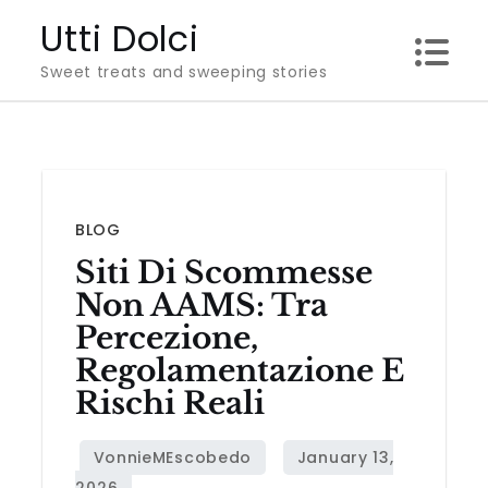
Skip
Utti Dolci
to
Sweet treats and sweeping stories
content
BLOG
Siti Di Scommesse
Non AAMS: Tra
Percezione,
Regolamentazione E
Rischi Reali