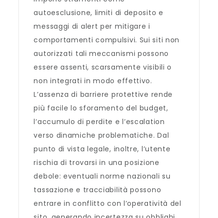
autoesclusione, limiti di deposito e
messaggi di alert per mitigare i
comportamenti compulsivi. Sui siti non
autorizzati tali meccanismi possono
essere assenti, scarsamente visibili o
non integrati in modo effettivo.
L’assenza di barriere protettive rende
più facile lo sforamento del budget,
l’accumulo di perdite e l’escalation
verso dinamiche problematiche. Dal
punto di vista legale, inoltre, l’utente
rischia di trovarsi in una posizione
debole: eventuali norme nazionali su
tassazione e tracciabilità possono
entrare in conflitto con l’operatività del
sito, generando incertezza su obblighi