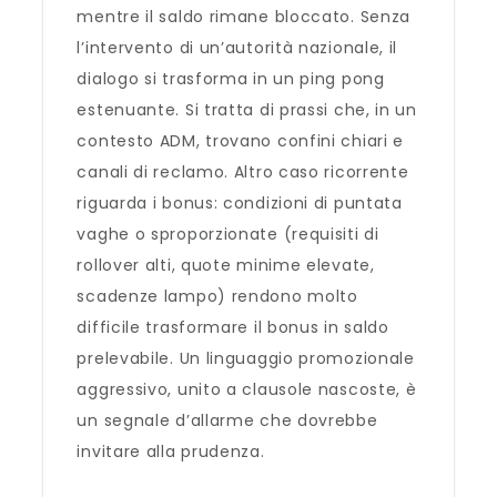
mentre il saldo rimane bloccato. Senza
l’intervento di un’autorità nazionale, il
dialogo si trasforma in un ping pong
estenuante. Si tratta di prassi che, in un
contesto ADM, trovano confini chiari e
canali di reclamo. Altro caso ricorrente
riguarda i bonus: condizioni di puntata
vaghe o sproporzionate (requisiti di
rollover alti, quote minime elevate,
scadenze lampo) rendono molto
difficile trasformare il bonus in saldo
prelevabile. Un linguaggio promozionale
aggressivo, unito a clausole nascoste, è
un segnale d’allarme che dovrebbe
invitare alla prudenza.