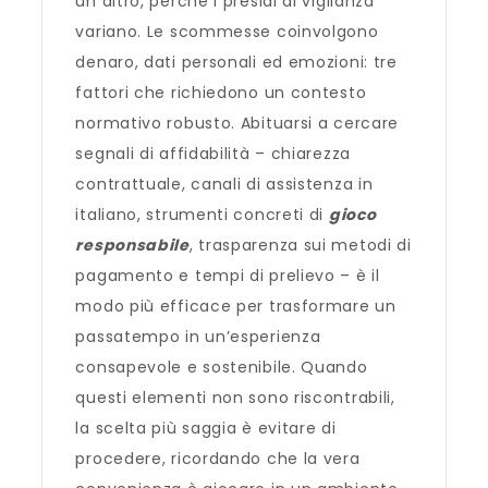
un altro, perché i presidi di vigilanza
variano. Le scommesse coinvolgono
denaro, dati personali ed emozioni: tre
fattori che richiedono un contesto
normativo robusto. Abituarsi a cercare
segnali di affidabilità – chiarezza
contrattuale, canali di assistenza in
italiano, strumenti concreti di
gioco
responsabile
, trasparenza sui metodi di
pagamento e tempi di prelievo – è il
modo più efficace per trasformare un
passatempo in un’esperienza
consapevole e sostenibile. Quando
questi elementi non sono riscontrabili,
la scelta più saggia è evitare di
procedere, ricordando che la vera