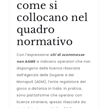
come si
collocano nel
quadro
normativo
Con l’espressione
siti di scommesse
non AAMS
si indicano operatori che non
dispongono della licenza rilasciata
dall’Agenzia delle Dogane e dei
Monopoli (ADM), l’ente regolatore del
gioco a distanza in Italia. In pratica,
sono piattaforme che operano con
licenze straniere, spesso rilasciate da