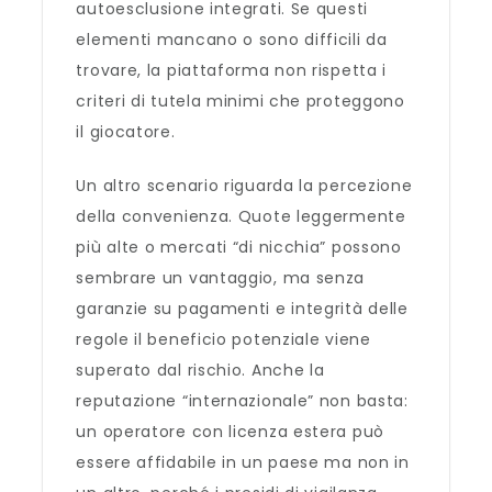
autoesclusione integrati. Se questi
elementi mancano o sono difficili da
trovare, la piattaforma non rispetta i
criteri di tutela minimi che proteggono
il giocatore.
Un altro scenario riguarda la percezione
della convenienza. Quote leggermente
più alte o mercati “di nicchia” possono
sembrare un vantaggio, ma senza
garanzie su pagamenti e integrità delle
regole il beneficio potenziale viene
superato dal rischio. Anche la
reputazione “internazionale” non basta:
un operatore con licenza estera può
essere affidabile in un paese ma non in