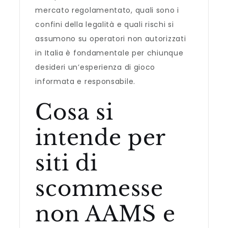
mercato regolamentato, quali sono i
confini della legalità e quali rischi si
assumono su operatori non autorizzati
in Italia è fondamentale per chiunque
desideri un’esperienza di gioco
informata e responsabile.
Cosa si
intende per
siti di
scommesse
non AAMS e