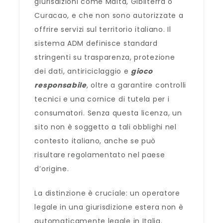
giurisdizioni come Malta, Gibilterra o
Curacao, e che non sono autorizzate a
offrire servizi sul territorio italiano. Il
sistema ADM definisce standard
stringenti su trasparenza, protezione
dei dati, antiriciclaggio e
gioco
responsabile
, oltre a garantire controlli
tecnici e una cornice di tutela per i
consumatori. Senza questa licenza, un
sito non è soggetto a tali obblighi nel
contesto italiano, anche se può
risultare regolamentato nel paese
d’origine.
La distinzione è cruciale: un operatore
legale in una giurisdizione estera non è
automaticamente legale in Italia.