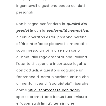
ingannevoli o gestione opaca dei dati
personali.
Non bisogna confondere la
qualità del
prodotto
con la
conformità normativa
.
Alcuni operatori esteri possono perfino
offrire interfacce piacevoli e mercati di
scommessa ampi, ma se non sono
allineati alla regolamentazione italiana,
l’utente si espone a incertezze legali e
contrattuali. A questo si aggiunge un
fenomeno di comunicazione online che
alimenta l’idea di “scorciatoia”: ricerche
come
siti di scommesse non aams
spesso promettono bonus fuori misura
e “assenza di limiti”, termini che