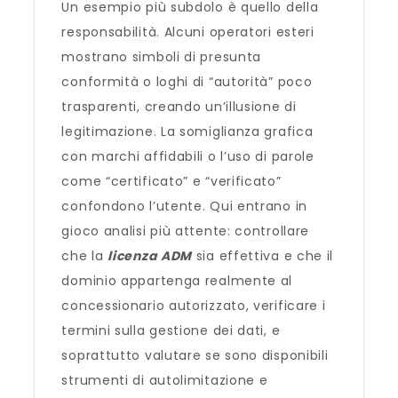
Un esempio più subdolo è quello della
responsabilità. Alcuni operatori esteri
mostrano simboli di presunta
conformità o loghi di “autorità” poco
trasparenti, creando un’illusione di
legitimazione. La somiglianza grafica
con marchi affidabili o l’uso di parole
come “certificato” e “verificato”
confondono l’utente. Qui entrano in
gioco analisi più attente: controllare
che la
licenza ADM
sia effettiva e che il
dominio appartenga realmente al
concessionario autorizzato, verificare i
termini sulla gestione dei dati, e
soprattutto valutare se sono disponibili
strumenti di autolimitazione e