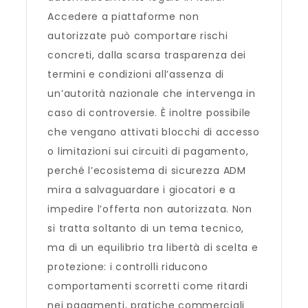
Accedere a piattaforme non
autorizzate può comportare rischi
concreti, dalla scarsa trasparenza dei
termini e condizioni all’assenza di
un’autorità nazionale che intervenga in
caso di controversie. È inoltre possibile
che vengano attivati blocchi di accesso
o limitazioni sui circuiti di pagamento,
perché l’ecosistema di sicurezza ADM
mira a salvaguardare i giocatori e a
impedire l’offerta non autorizzata. Non
si tratta soltanto di un tema tecnico,
ma di un equilibrio tra libertà di scelta e
protezione: i controlli riducono
comportamenti scorretti come ritardi
nei pagamenti, pratiche commerciali