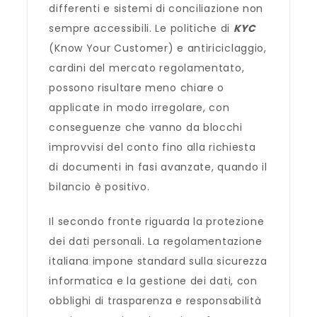
differenti e sistemi di conciliazione non
sempre accessibili. Le politiche di
KYC
(Know Your Customer) e antiriciclaggio,
cardini del mercato regolamentato,
possono risultare meno chiare o
applicate in modo irregolare, con
conseguenze che vanno da blocchi
improvvisi del conto fino alla richiesta
di documenti in fasi avanzate, quando il
bilancio è positivo.
Il secondo fronte riguarda la protezione
dei dati personali. La regolamentazione
italiana impone standard sulla sicurezza
informatica e la gestione dei dati, con
obblighi di trasparenza e responsabilità