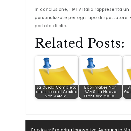
In conclusione, l’IPTV Italia rappresenta u
personalizzate per ogni tipo di spettatore. 
portata di clic.
Related Posts:
La Guida Completa
Bookmaker Non
S
alla Lista dei Casino
AAMS: La Nuova
Gui
Non AAMS:…
Frontiera delle…
Previous:
Exploring Innovative Avenues in M