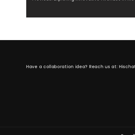
Post
navigation
Have a collaboration idea? Reach us at:
Hischa