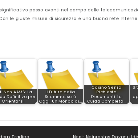
n significativo passo avanti nel campo delle telecomunicazio
Con le giuste misure di sicurezza e una buona rete Internet, 
Casino Senza
Si
iti Non AAMS: La
Il Futuro della
Richiesta
da Definitiva per
Scommessa è
Documenti: La
op
Orientarsi…
Oggi: Un Mondo di…
Guida Completa…
odern Trading
Next:
Neįprastos Dovanų Idė