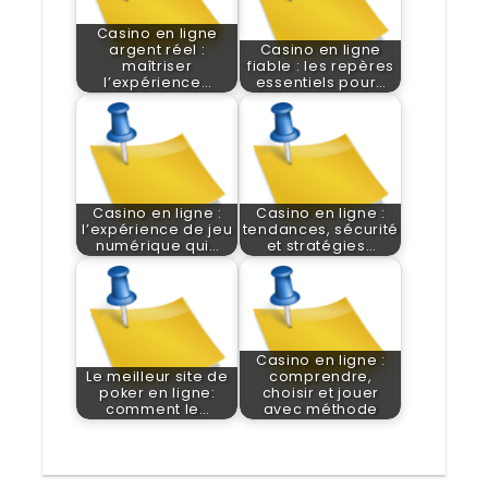
Casino en ligne
argent réel :
Casino en ligne
maîtriser
fiable : les repères
l’expérience…
essentiels pour…
Casino en ligne :
Casino en ligne :
l’expérience de jeu
tendances, sécurité
numérique qui…
et stratégies…
Casino en ligne :
Le meilleur site de
comprendre,
poker en ligne:
choisir et jouer
comment le…
avec méthode