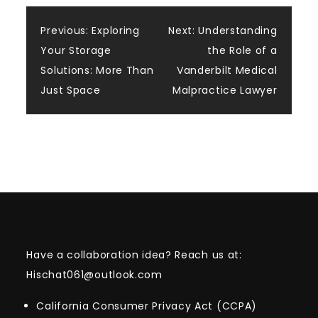
Post
Previous:
Exploring
Next:
Understanding
Your Storage
the Role of a
navigation
Solutions: More Than
Vanderbilt Medical
Just Space
Malpractice Lawyer
Have a collaboration idea? Reach us at:
Hischat061@outlook.com
California Consumer Privacy Act (CCPA)