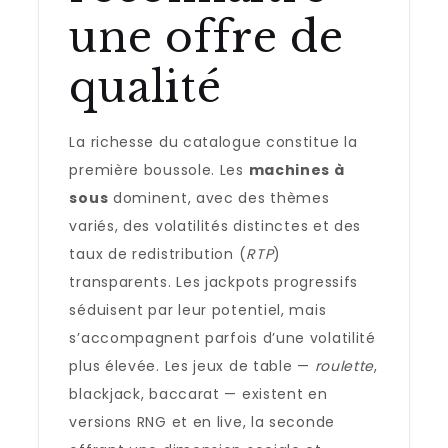
une offre de
qualité
La richesse du catalogue constitue la
première boussole. Les
machines à
sous
dominent, avec des thèmes
variés, des volatilités distinctes et des
taux de redistribution (
RTP
)
transparents. Les jackpots progressifs
séduisent par leur potentiel, mais
s’accompagnent parfois d’une volatilité
plus élevée. Les jeux de table —
roulette
,
blackjack, baccarat — existent en
versions RNG et en live, la seconde