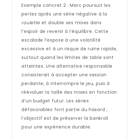
Exemple concret 2 : Marc poursuit les
pertes après une série négative à la
roulette
et double ses mises dans
l’espoir de revenir à l’équilibre. Cette
escalade l’expose à une volatilité
excessive et à un risque de ruine rapide,
surtout quand les limites de table sont
atteintes. Une alternative responsable
consisterait à accepter une session
perdante, à interrompre le jeu, puis à
réévaluer la taille des mises en fonction
d’un budget futur. Les séries
défavorables font partie du hasard ;
l’objectif est de préserver la bankroll
pour une expérience durable.