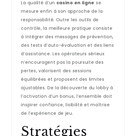
La qualité d’un
casino en ligne
se
mesure enfin à son approche de la
responsabilité. Outre les outils de
contrôle, la meilleure pratique consiste
à intégrer des messages de prévention,
des tests d’auto-évaluation et des liens
d’assistance. Les opérateurs sérieux
n’encouragent pas la poursuite des
pertes, valorisent des sessions
équilibrées et proposent des limites
ajustables. De la découverte du lobby à
l’activation d’un bonus, l’ensemble doit
inspirer confiance, lisibilité et maîtrise
de l’expérience de jeu.
Stratégies