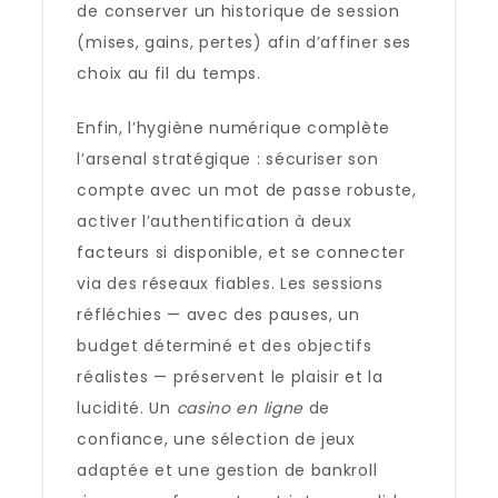
de conserver un historique de session
(mises, gains, pertes) afin d’affiner ses
choix au fil du temps.
Enfin, l’hygiène numérique complète
l’arsenal stratégique : sécuriser son
compte avec un mot de passe robuste,
activer l’authentification à deux
facteurs si disponible, et se connecter
via des réseaux fiables. Les sessions
réfléchies — avec des pauses, un
budget déterminé et des objectifs
réalistes — préservent le plaisir et la
lucidité. Un
casino en ligne
de
confiance, une sélection de jeux
adaptée et une gestion de bankroll