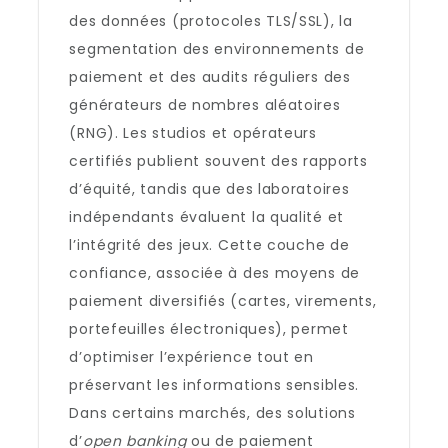
des données (protocoles TLS/SSL), la
segmentation des environnements de
paiement et des audits réguliers des
générateurs de nombres aléatoires
(RNG). Les studios et opérateurs
certifiés publient souvent des rapports
d’équité, tandis que des laboratoires
indépendants évaluent la qualité et
l’intégrité des jeux. Cette couche de
confiance, associée à des moyens de
paiement diversifiés (cartes, virements,
portefeuilles électroniques), permet
d’optimiser l’expérience tout en
préservant les informations sensibles.
Dans certains marchés, des solutions
d’
open banking
ou de paiement