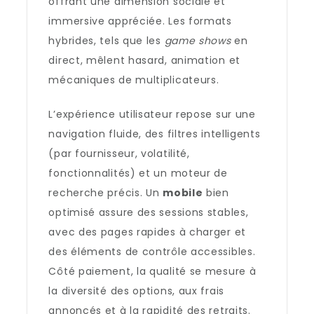
offrant une dimension sociale et
immersive appréciée. Les formats
hybrides, tels que les
game shows
en
direct, mêlent hasard, animation et
mécaniques de multiplicateurs.
L’expérience utilisateur repose sur une
navigation fluide, des filtres intelligents
(par fournisseur, volatilité,
fonctionnalités) et un moteur de
recherche précis. Un
mobile
bien
optimisé assure des sessions stables,
avec des pages rapides à charger et
des éléments de contrôle accessibles.
Côté paiement, la qualité se mesure à
la diversité des options, aux frais
annoncés et à la rapidité des retraits.