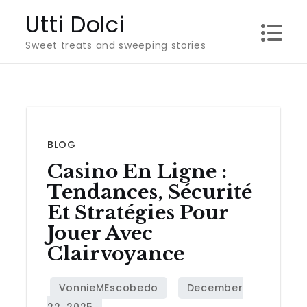
Skip
Utti Dolci
to
Sweet treats and sweeping stories
content
BLOG
Casino En Ligne :
Tendances, Sécurité
Et Stratégies Pour
Jouer Avec
Clairvoyance