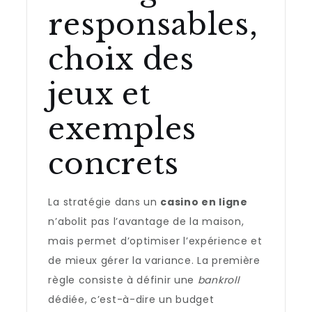
responsables,
choix des
jeux et
exemples
concrets
La stratégie dans un
casino en ligne
n’abolit pas l’avantage de la maison,
mais permet d’optimiser l’expérience et
de mieux gérer la variance. La première
règle consiste à définir une
bankroll
dédiée, c’est-à-dire un budget