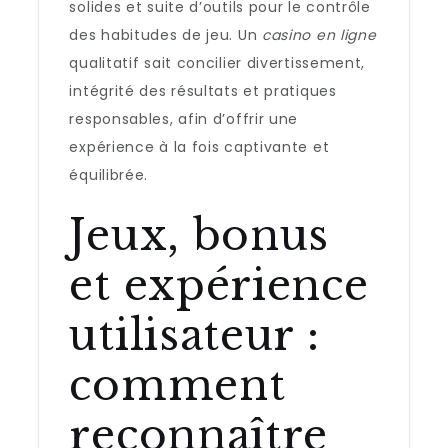
solides et suite d’outils pour le contrôle
des habitudes de jeu. Un
casino en ligne
qualitatif sait concilier divertissement,
intégrité des résultats et pratiques
responsables, afin d’offrir une
expérience à la fois captivante et
équilibrée.
Jeux, bonus
et expérience
utilisateur :
comment
reconnaître