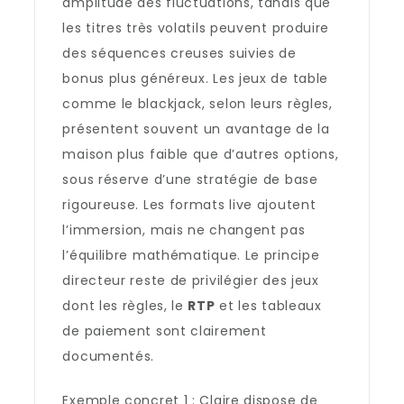
amplitude des fluctuations, tandis que
les titres très volatils peuvent produire
des séquences creuses suivies de
bonus plus généreux. Les jeux de table
comme le blackjack, selon leurs règles,
présentent souvent un avantage de la
maison plus faible que d’autres options,
sous réserve d’une stratégie de base
rigoureuse. Les formats live ajoutent
l’immersion, mais ne changent pas
l’équilibre mathématique. Le principe
directeur reste de privilégier des jeux
dont les règles, le
RTP
et les tableaux
de paiement sont clairement
documentés.
Exemple concret 1 : Claire dispose de