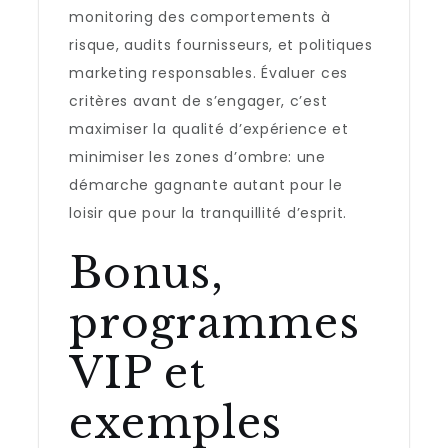
monitoring des comportements à
risque, audits fournisseurs, et politiques
marketing responsables. Évaluer ces
critères avant de s’engager, c’est
maximiser la qualité d’expérience et
minimiser les zones d’ombre: une
démarche gagnante autant pour le
loisir que pour la tranquillité d’esprit.
Bonus,
programmes
VIP et
exemples