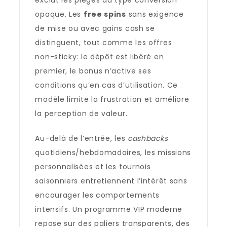
exclut les pièges du type conversion
opaque. Les
free spins
sans exigence
de mise ou avec gains cash se
distinguent, tout comme les offres
non-sticky: le dépôt est libéré en
premier, le bonus n’active ses
conditions qu’en cas d’utilisation. Ce
modèle limite la frustration et améliore
la perception de valeur.
Au-delà de l’entrée, les
cashbacks
quotidiens/hebdomadaires, les missions
personnalisées et les tournois
saisonniers entretiennent l’intérêt sans
encourager les comportements
intensifs. Un programme VIP moderne
repose sur des paliers transparents, des