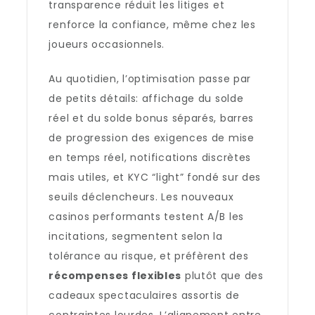
transparence réduit les litiges et
renforce la confiance, même chez les
joueurs occasionnels.
Au quotidien, l’optimisation passe par
de petits détails: affichage du solde
réel et du solde bonus séparés, barres
de progression des exigences de mise
en temps réel, notifications discrètes
mais utiles, et KYC “light” fondé sur des
seuils déclencheurs. Les nouveaux
casinos performants testent A/B les
incitations, segmentent selon la
tolérance au risque, et préfèrent des
récompenses flexibles
plutôt que des
cadeaux spectaculaires assortis de