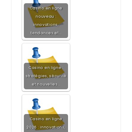
Casino en ligne
nouveau :
innovations,
tendances et…
Casino en ligne :
stratégies, sécurité
et nouvelles…
Casino en ligne
2026 : innovations,