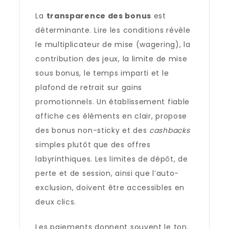
La
transparence des bonus
est
déterminante. Lire les conditions révèle
le multiplicateur de mise (wagering), la
contribution des jeux, la limite de mise
sous bonus, le temps imparti et le
plafond de retrait sur gains
promotionnels. Un établissement fiable
affiche ces éléments en clair, propose
des bonus non-sticky et des
cashbacks
simples plutôt que des offres
labyrinthiques. Les limites de dépôt, de
perte et de session, ainsi que l’auto-
exclusion, doivent être accessibles en
deux clics.
Les paiements donnent souvent le ton.