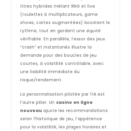
titres hybrides mêlant RNG et live
(roulettes à multiplicateurs, game
shows, cartes augmentées) boostent le
rythme, tout en gardant une
équité
vérifiable. En parallèle, l’essor des jeux
“crash” et instantanés illustre la
demande pour des boucles de jeu
courtes, à volatilité contrôlable, avec
une lisibilité immédiate du
risque/rendement.
La personnalisation pilotée par l’IA est
l’autre pilier. Un
casino en ligne
nouveau
ajuste les recommandations
selon l’historique de jeu, l’appétence
pour la volatilité, les plages horaires et