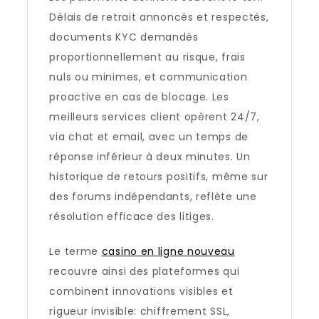
Délais de retrait annoncés et respectés,
documents KYC demandés
proportionnellement au risque, frais
nuls ou minimes, et communication
proactive en cas de blocage. Les
meilleurs services client opèrent 24/7,
via chat et email, avec un temps de
réponse inférieur à deux minutes. Un
historique de retours positifs, même sur
des forums indépendants, reflète une
résolution efficace des litiges.
Le terme
casino en ligne nouveau
recouvre ainsi des plateformes qui
combinent innovations visibles et
rigueur invisible: chiffrement SSL,