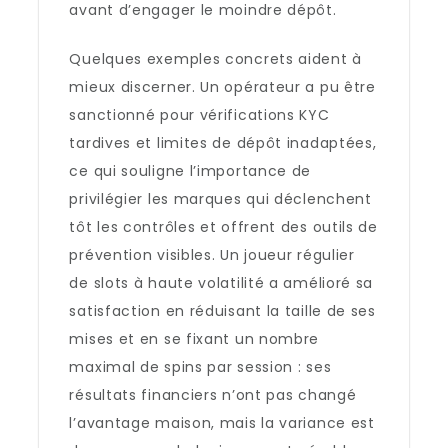
avant d’engager le moindre dépôt.
Quelques exemples concrets aident à
mieux discerner. Un opérateur a pu être
sanctionné pour vérifications KYC
tardives et limites de dépôt inadaptées,
ce qui souligne l’importance de
privilégier les marques qui déclenchent
tôt les contrôles et offrent des outils de
prévention visibles. Un joueur régulier
de slots à haute volatilité a amélioré sa
satisfaction en réduisant la taille de ses
mises et en se fixant un nombre
maximal de spins par session : ses
résultats financiers n’ont pas changé
l’avantage maison, mais la variance est