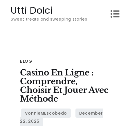
Skip
Utti Dolci
to
Sweet treats and sweeping stories
content
BLOG
Casino En Ligne :
Comprendre,
Choisir Et Jouer Avec
Méthode