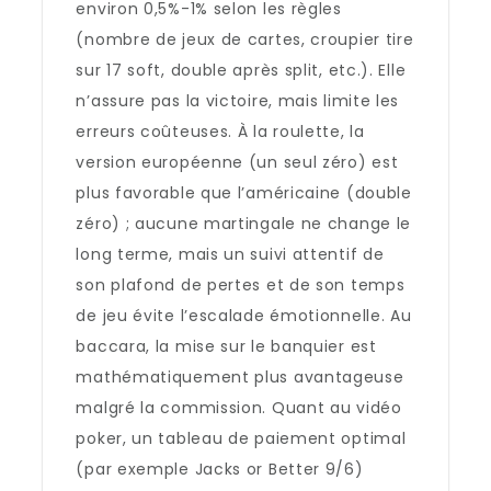
environ 0,5%-1% selon les règles
(nombre de jeux de cartes, croupier tire
sur 17 soft, double après split, etc.). Elle
n’assure pas la victoire, mais limite les
erreurs coûteuses. À la roulette, la
version européenne (un seul zéro) est
plus favorable que l’américaine (double
zéro) ; aucune martingale ne change le
long terme, mais un suivi attentif de
son plafond de pertes et de son temps
de jeu évite l’escalade émotionnelle. Au
baccara, la mise sur le banquier est
mathématiquement plus avantageuse
malgré la commission. Quant au vidéo
poker, un tableau de paiement optimal
(par exemple Jacks or Better 9/6)