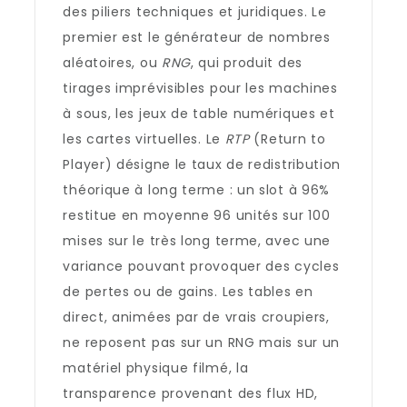
des piliers techniques et juridiques. Le
premier est le générateur de nombres
aléatoires, ou
RNG
, qui produit des
tirages imprévisibles pour les machines
à sous, les jeux de table numériques et
les cartes virtuelles. Le
RTP
(Return to
Player) désigne le taux de redistribution
théorique à long terme : un slot à 96%
restitue en moyenne 96 unités sur 100
mises sur le très long terme, avec une
variance pouvant provoquer des cycles
de pertes ou de gains. Les tables en
direct, animées par de vrais croupiers,
ne reposent pas sur un RNG mais sur un
matériel physique filmé, la
transparence provenant des flux HD,