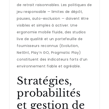
de retrait raisonnables. Les politiques de
jeu responsable — limites de dépôt,
pauses, auto-exclusion — doivent être
visibles et simples à activer. Une
ergonomie mobile fluide, des studios
live de qualité et un portefeuille de
fournisseurs reconnus (Evolution,
NetEnt, Play’n GO, Pragmatic Play)
constituent des indicateurs forts d’un
environnement fiable et agréable.
Stratégies,
probabilités
et gestion de