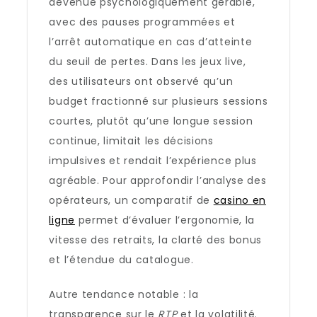
devenue psychologiquement gérable,
avec des pauses programmées et
l’arrêt automatique en cas d’atteinte
du seuil de pertes. Dans les jeux live,
des utilisateurs ont observé qu’un
budget fractionné sur plusieurs sessions
courtes, plutôt qu’une longue session
continue, limitait les décisions
impulsives et rendait l’expérience plus
agréable. Pour approfondir l’analyse des
opérateurs, un comparatif de
casino en
ligne
permet d’évaluer l’ergonomie, la
vitesse des retraits, la clarté des bonus
et l’étendue du catalogue.
Autre tendance notable : la
transparence sur le
RTP
et la volatilité.