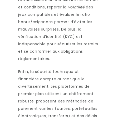
et conditions, repérer la
volatilité
des
jeux compatibles et évaluer le ratio
bonus/exigences permet d’éviter les
mauvaises surprises. De plus, la
vérification d’identité (KYC) est
indispensable pour sécuriser les retraits
et se conformer aux obligations
réglementaires.
Enfin, la sécurité technique et
financière compte autant que le
divertissement. Les plateformes de
premier plan utilisent un chiffrement
robuste, proposent des méthodes de
paiement variées (cartes, portefeuilles
électroniques, transferts) et des délais