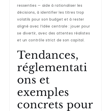
ressenties — aide à rationaliser les
décisions, à identifier les titres trop
volatils pour son budget et à rester
aligné avec l’idée centrale : jouer pour
se divertir, avec des attentes réalistes
et un contrôle strict de son capital.
Tendances,
réglementati
ons et
exemples
concrets pour