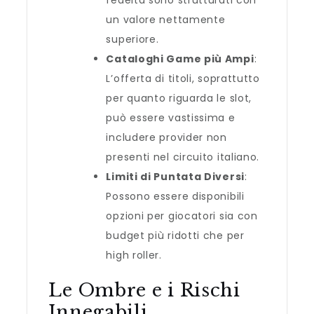
fedeltà sono strutturati con
un valore nettamente
superiore.
Cataloghi Game più Ampi
:
L’offerta di titoli, soprattutto
per quanto riguarda le slot,
può essere vastissima e
includere provider non
presenti nel circuito italiano.
Limiti di Puntata Diversi
:
Possono essere disponibili
opzioni per giocatori sia con
budget più ridotti che per
high roller.
Le Ombre e i Rischi
Innegabili