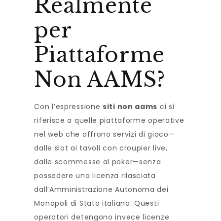
Realmente
per
Piattaforme
Non AAMS?
Con l’espressione
siti non aams
ci si
riferisce a quelle piattaforme operative
nel web che offrono servizi di gioco—
dalle slot ai tavoli con croupier live,
dalle scommesse al poker—senza
possedere una licenza rilasciata
dall’Amministrazione Autonoma dei
Monopoli di Stato italiana. Questi
operatori detengono invece licenze