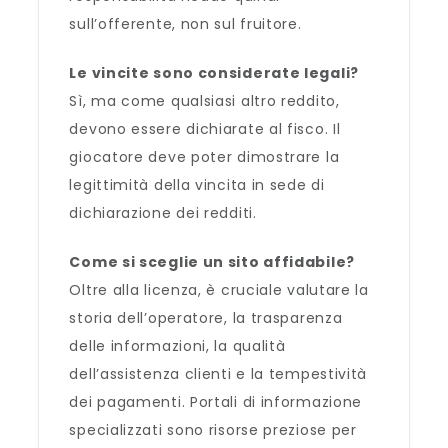
sull’offerente, non sul fruitore.
Le vincite sono considerate legali?
Sì, ma come qualsiasi altro reddito,
devono essere dichiarate al fisco. Il
giocatore deve poter dimostrare la
legittimità della vincita in sede di
dichiarazione dei redditi.
Come si sceglie un sito affidabile?
Oltre alla licenza, è cruciale valutare la
storia dell’operatore, la trasparenza
delle informazioni, la qualità
dell’assistenza clienti e la tempestività
dei pagamenti. Portali di informazione
specializzati sono risorse preziose per