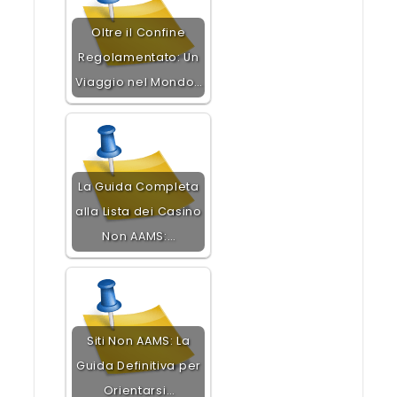
Oltre il Confine
Regolamentato: Un
Viaggio nel Mondo…
La Guida Completa
alla Lista dei Casino
Non AAMS:…
Siti Non AAMS: La
Guida Definitiva per
Orientarsi…