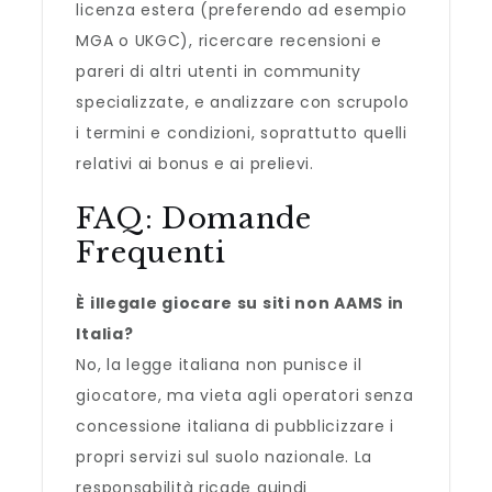
licenza estera (preferendo ad esempio
MGA o UKGC), ricercare recensioni e
pareri di altri utenti in community
specializzate, e analizzare con scrupolo
i termini e condizioni, soprattutto quelli
relativi ai bonus e ai prelievi.
FAQ: Domande
Frequenti
È illegale giocare su siti non AAMS in
Italia?
No, la legge italiana non punisce il
giocatore, ma vieta agli operatori senza
concessione italiana di pubblicizzare i
propri servizi sul suolo nazionale. La
responsabilità ricade quindi