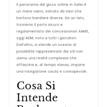
Il panorama del gioco online in Italia è
un mare vasto, solcato da navi che
battono bandiere diverse. Da un lato,
troviamo il porto sicuro e
regolamentato dei concessionari AAMS,
oggi ADM, noto a tutti i giocatori.
Dall’altro, si stende un oceano di
possibilità rappresentato dai
siti non
aams
, una realtà complessa che
affascina e, al tempo stesso, impone
una navigazione cauta e consapevole.
Cosa Si
Intende