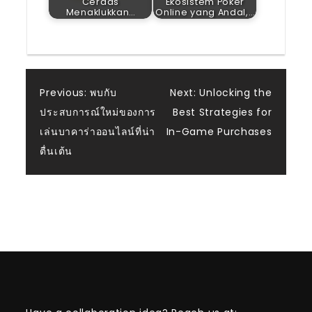
Cerdas
Ekosistem Poker
Menaklukkan…
Online yang Andal,…
Post
Previous:
พบกับ
Next:
Unlocking the
ประสบการณ์ใหม่ของการ
Best Strategies for
navigation
เล่นบาคาร่าออนไลน์ที่น่า
In-Game Purchases
ตื่นเต้น