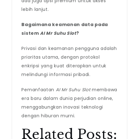
ada juga opsi premium untuk akses
lebih lanjut.
Bagaimana keamanan data pada
sistem
AI Mr Suhu Slot
?
Privasi dan keamanan pengguna adalah
prioritas utama, dengan protokol
enkripsi yang kuat diterapkan untuk
melindungi informasi pribadi.
Pemanfaatan
AI Mr Suhu Slot
membawa
era baru dalam dunia perjudian online,
menggabungkan inovasi teknologi
dengan hiburan murni.
Related Posts: