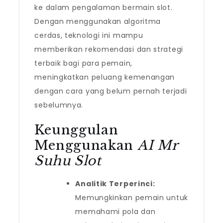
ke dalam pengalaman bermain slot.
Dengan menggunakan algoritma
cerdas, teknologi ini mampu
memberikan rekomendasi dan strategi
terbaik bagi para pemain,
meningkatkan peluang kemenangan
dengan cara yang belum pernah terjadi
sebelumnya.
Keunggulan
Menggunakan
AI Mr
Suhu Slot
Analitik Terperinci:
Memungkinkan pemain untuk
memahami pola dan