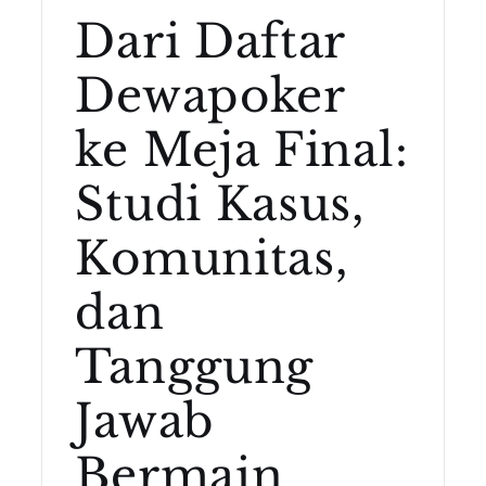
Dari Daftar
Dewapoker
ke Meja Final:
Studi Kasus,
Komunitas,
dan
Tanggung
Jawab
Bermain