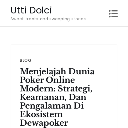
Skip
Utti Dolci
to
Sweet treats and sweeping stories
content
BLOG
Menjelajah Dunia
Poker Online
Modern: Strategi,
Keamanan, Dan
Pengalaman Di
Ekosistem
Dewapoker