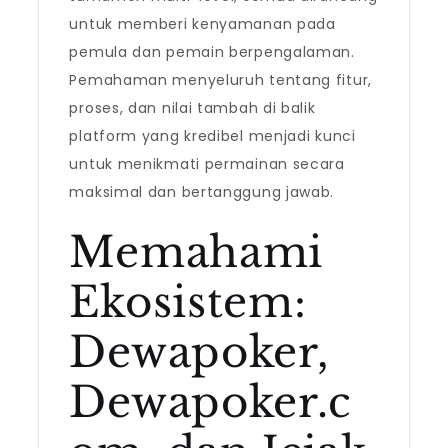
untuk memberi kenyamanan pada
pemula dan pemain berpengalaman.
Pemahaman menyeluruh tentang fitur,
proses, dan nilai tambah di balik
platform yang kredibel menjadi kunci
untuk menikmati permainan secara
maksimal dan bertanggung jawab.
Memahami
Ekosistem:
Dewapoker,
Dewapoker.c