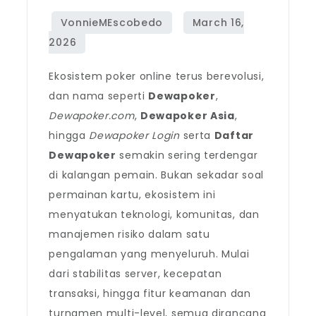
Ekosistem poker online terus berevolusi,
dan nama seperti
Dewapoker
,
Dewapoker.com
,
Dewapoker Asia
,
hingga
Dewapoker Login
serta
Daftar
Dewapoker
semakin sering terdengar
di kalangan pemain. Bukan sekadar soal
permainan kartu, ekosistem ini
menyatukan teknologi, komunitas, dan
manajemen risiko dalam satu
pengalaman yang menyeluruh. Mulai
dari stabilitas server, kecepatan
transaksi, hingga fitur keamanan dan
turnamen multi-level, semua dirancang