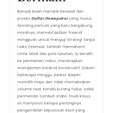
Banyak kisah menarik berawal dari
proses
Daftar Dewapoker
yang mulus.
Seorang pemula yang baru bergabung,
misalnya, memanfaatkan freeroll
mingguan untuk menguji strategi tanpa
risiko finansial. Setelah memahami
ritme blind dan pola taruhan, ia beralih
ke permainan mikro, menerapkan
manajemen bankroll konservatif. Dalam
beberapa minggu, berkat disiplin
memilih meja dan tidak memaksakan
volume saat kondisi kurang fokus, saldo
permainan tumbuh stabil. Studi kasus
ini menyoroti betapa pentingnya
pengambilan keputusan kecil yang