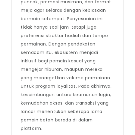
puncak, promosi musiman, dan format
meja agar selaras dengan kebiasaan
bermain setempat. Penyesuaian ini
tidak hanya soal jam, tetapi juga
preferensi struktur hadiah dan tempo
permainan. Dengan pendekatan
semacam itu, ekosistem menjadi
inklusif bagi pemain kasual yang
mengejar hiburan, maupun mereka
yang menargetkan volume permainan
untuk program loyalitas. Pada akhirnya,
keseimbangan antara keamanan login,
kemudahan akses, dan transaksi yang
lancar menentukan seberapa lama
pemain betah berada di dalam
platform.