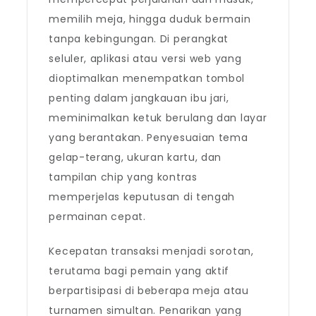
memilih meja, hingga duduk bermain
tanpa kebingungan. Di perangkat
seluler, aplikasi atau versi web yang
dioptimalkan menempatkan tombol
penting dalam jangkauan ibu jari,
meminimalkan ketuk berulang dan layar
yang berantakan. Penyesuaian tema
gelap-terang, ukuran kartu, dan
tampilan chip yang kontras
memperjelas keputusan di tengah
permainan cepat.
Kecepatan transaksi menjadi sorotan,
terutama bagi pemain yang aktif
berpartisipasi di beberapa meja atau
turnamen simultan. Penarikan yang