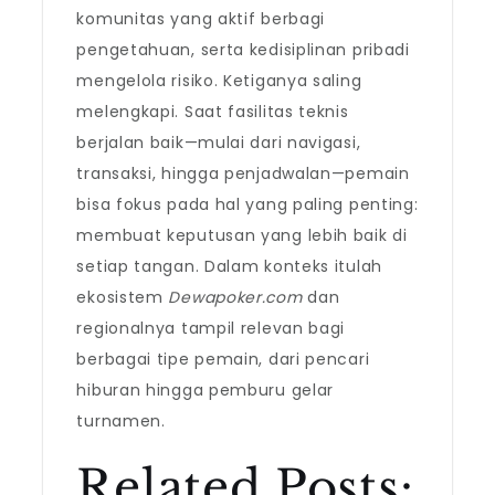
komunitas yang aktif berbagi
pengetahuan, serta kedisiplinan pribadi
mengelola risiko. Ketiganya saling
melengkapi. Saat fasilitas teknis
berjalan baik—mulai dari navigasi,
transaksi, hingga penjadwalan—pemain
bisa fokus pada hal yang paling penting:
membuat keputusan yang lebih baik di
setiap tangan. Dalam konteks itulah
ekosistem
Dewapoker.com
dan
regionalnya tampil relevan bagi
berbagai tipe pemain, dari pencari
hiburan hingga pemburu gelar
turnamen.
Related Posts: