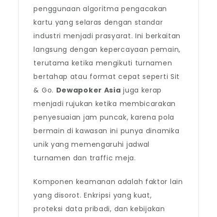
penggunaan algoritma pengacakan
kartu yang selaras dengan standar
industri menjadi prasyarat. Ini berkaitan
langsung dengan kepercayaan pemain,
terutama ketika mengikuti turnamen
bertahap atau format cepat seperti Sit
& Go.
Dewapoker Asia
juga kerap
menjadi rujukan ketika membicarakan
penyesuaian jam puncak, karena pola
bermain di kawasan ini punya dinamika
unik yang memengaruhi jadwal
turnamen dan traffic meja.
Komponen keamanan adalah faktor lain
yang disorot. Enkripsi yang kuat,
proteksi data pribadi, dan kebijakan