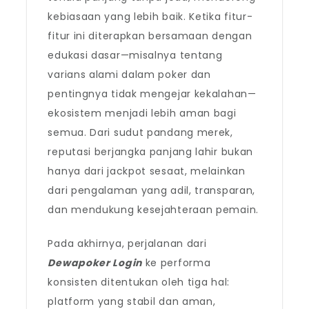
kebiasaan yang lebih baik. Ketika fitur-
fitur ini diterapkan bersamaan dengan
edukasi dasar—misalnya tentang
varians alami dalam poker dan
pentingnya tidak mengejar kekalahan—
ekosistem menjadi lebih aman bagi
semua. Dari sudut pandang merek,
reputasi berjangka panjang lahir bukan
hanya dari jackpot sesaat, melainkan
dari pengalaman yang adil, transparan,
dan mendukung kesejahteraan pemain.
Pada akhirnya, perjalanan dari
Dewapoker Login
ke performa
konsisten ditentukan oleh tiga hal:
platform yang stabil dan aman,