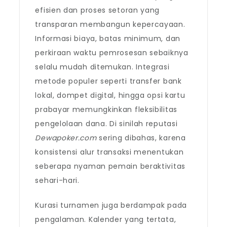
efisien dan proses setoran yang
transparan membangun kepercayaan.
Informasi biaya, batas minimum, dan
perkiraan waktu pemrosesan sebaiknya
selalu mudah ditemukan. Integrasi
metode populer seperti transfer bank
lokal, dompet digital, hingga opsi kartu
prabayar memungkinkan fleksibilitas
pengelolaan dana. Di sinilah reputasi
Dewapoker.com
sering dibahas, karena
konsistensi alur transaksi menentukan
seberapa nyaman pemain beraktivitas
sehari-hari.
Kurasi turnamen juga berdampak pada
pengalaman. Kalender yang tertata,