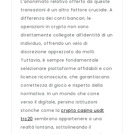
L’anonimato relativo offerto da queste
transazioni è un altro fattore cruciale. A
differenza dei conti bancari, le
operazioni in crypto non sono
direttamente collegate all’identità di un
individuo, offrendo un velo di
discrezione apprezzato da molti.
Tuttavia, è sempre fondamentale
selezionare piattaforme affidabili e con
licenze riconosciute, che garantiscano
correttezza di gioco e rispetto della
normativa. In un mondo che corre
verso il digitale, persino istituzioni
storiche come la
crypto casino usdt
trc20
sembrano appartenere a una
realtà lontana, sottolineando il