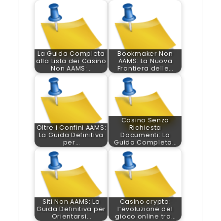
La Guida Completa
Bookmaker Non
alla Lista dei Casino
AAMS: La Nuova
Non AAMS:…
Frontiera delle…
Casino Senza
Oltre i Confini AAMS:
Richiesta
La Guida Definitiva
Documenti: La
per…
Guida Completa…
Siti Non AAMS: La
Casino crypto:
Guida Definitiva per
l’evoluzione del
Orientarsi…
gioco online tra…