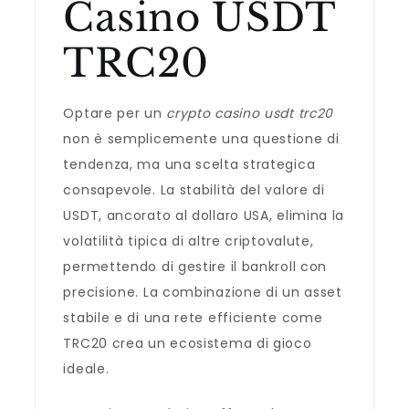
Casino USDT
TRC20
Optare per un
crypto casino usdt trc20
non è semplicemente una questione di
tendenza, ma una scelta strategica
consapevole. La stabilità del valore di
USDT, ancorato al dollaro USA, elimina la
volatilità tipica di altre criptovalute,
permettendo di gestire il bankroll con
precisione. La combinazione di un asset
stabile e di una rete efficiente come
TRC20 crea un ecosistema di gioco
ideale.