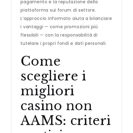
pagamento e la reputazione della
piattaforma sui forum di settore.
L’approccio informato aiuta a bilanciare
i vantaggi — come promozioni più
flessibili — con la responsabilità di
tutelare i propri fondi e dati personali.
Come
scegliere i
migliori
casino non
AAMS: criteri