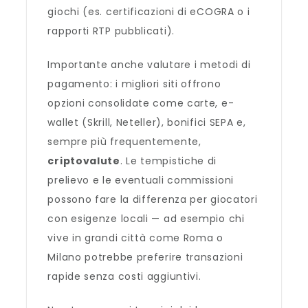
giochi (es. certificazioni di eCOGRA o i
rapporti RTP pubblicati).
Importante anche valutare i metodi di
pagamento: i migliori siti offrono
opzioni consolidate come carte, e-
wallet (Skrill, Neteller), bonifici SEPA e,
sempre più frequentemente,
criptovalute
. Le tempistiche di
prelievo e le eventuali commissioni
possono fare la differenza per giocatori
con esigenze locali — ad esempio chi
vive in grandi città come Roma o
Milano potrebbe preferire transazioni
rapide senza costi aggiuntivi.