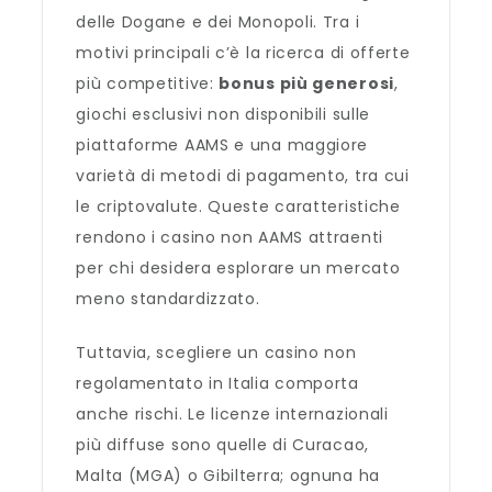
delle Dogane e dei Monopoli. Tra i
motivi principali c’è la ricerca di offerte
più competitive:
bonus più generosi
,
giochi esclusivi non disponibili sulle
piattaforme AAMS e una maggiore
varietà di metodi di pagamento, tra cui
le criptovalute. Queste caratteristiche
rendono i casino non AAMS attraenti
per chi desidera esplorare un mercato
meno standardizzato.
Tuttavia, scegliere un casino non
regolamentato in Italia comporta
anche rischi. Le licenze internazionali
più diffuse sono quelle di Curacao,
Malta (MGA) o Gibilterra; ognuna ha