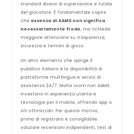
standard diversi di supervisione e tutela
del giocatore. È fondamentale capire
che
assenza di AAMS non significa
necessariamente frode
, ma richiede
maggiore attenzione su trasparenza,
sicurezza e termini di gioco.
Un altro elemento che spinge il
pubblico italiano è la disponibilità di
piattaforme multilingua e servizi di
assistenza 24/7. Molte room non AAMS
investono in esperienza utente e
tecnologie per il mobile, offrendo app o
siti ottimizzati. Per questo motivo,
prima di registrarsi è consigliabile
valutare recensioni indipendenti, test di