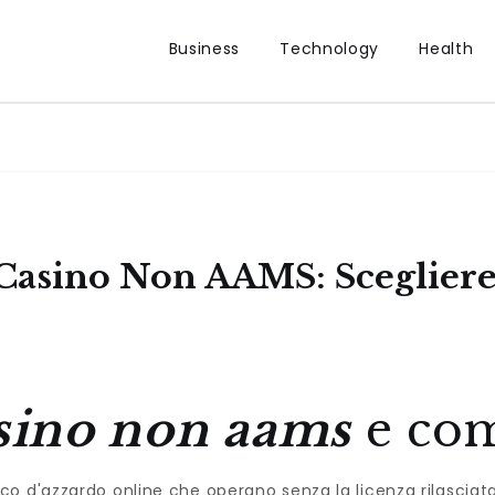
Business
Technology
Health
 Casino Non AAMS: Sceglier
sino non aams
e com
co d'azzardo online che operano senza la licenza rilasciat