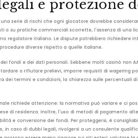
 legali e protezione 
a serie di rischi che ogni giocatore dovrebbe considerare
nti o su pratiche commerciali scorrette, l'assenza di una
o regolatore italiano. Le dispute potrebbero richiedere int
rocedure diverse rispetto a quelle italiane.
a dei fondi e dei dati personali. Sebbene molti casinò non
tardare o rifiutare prelievi, imporre requisiti di wagering 
a dei termini e condizioni, la chiarezza sulle percentuali d
sonale richiede attenzione: la normativa può variare e ci 
ese di residenza. Inoltre, l'uso di metodi di pagamento alt
iabilità e conversione dei fondi. Per proteggersi, è consiglia
 in caso di dubbi legali, rivolgersi a un consulente qualific
e possono essere meno rigorose sui siti esteri: valutare la 