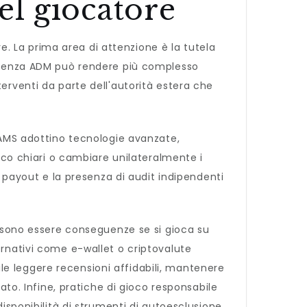
del giocatore
. La prima area di attenzione è la tutela
 licenza ADM può rendere più complesso
erventi da parte dell'autorità estera che
 AAMS adottino tecnologie avanzate,
poco chiari o cambiare unilateralmente i
i payout e la presenza di audit indipendenti
possono essere conseguenze se si gioca su
ernativi come e-wallet o criptovalute
bile leggere recensioni affidabili, mantenere
ato. Infine, pratiche di gioco responsabile
disponibilità di strumenti di autoesclusione