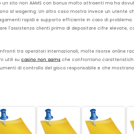
to un sito non AAMS con bonus molto attraenti ma ha dovu
uiscono al wagering. Un altro caso mostra invece un utente
pagamenti rapidi e supporto efficiente in caso di problem
are l'assistenza clienti prima di depositare cifre elevate, 
fronti tra operatori internazionali, molte risorse online ra
i utili su
casino non aams
che confrontano caratteristiche,
rumenti di controllo del gioco responsabile e che mostran