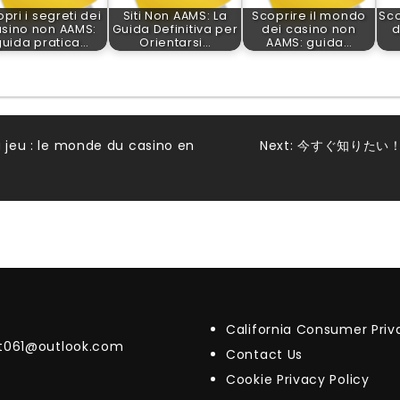
pri i segreti dei
Siti Non AAMS: La
Scoprire il mondo
Sco
sino non AAMS:
Guida Definitiva per
dei casino non
d
guida pratica…
Orientarsi…
AAMS: guida…
u jeu : le monde du casino en
Next:
今すぐ知りたい
California Consumer Pri
t061@outlook.com
Contact Us
Cookie Privacy Policy