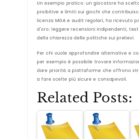
Un esempio pratico: un giocatore ha scel
proibitive e limiti sui giochi che contrib
licenza MGA e audit regolari, ha ricevuto 
d'oro: leggere recensioni indipendenti, test
della chiarezza delle politiche sui prelievi.
Per chi vuole approfondire alternative e con
per esempio è possibile trovare informazion
dare priorità a piattaforme che offrono st
a fare scelte più sicure e consapevoli.
Related Posts: