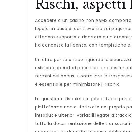
Rischi, aspetti
Accedere a un casino non AAMS comporta un
legale: in caso di controversie sui pagame
ottenere supporto o ricorrere a un organism
ha concesso la licenza, con tempistiche e p
Un altro punto critico riguarda la sicurezz
esistono operatori poco seri che possono ri
termini dei bonus. Controllare la trasparenz
è essenziale per minimizzare il rischio.
La questione fiscale e legale a livello per
piattaforme non autorizzate nel proprio pa
introduce ulteriori variabili legate a tracc
tutta la documentazione delle transazioni e,
come limiti di deposito e pause obbligatori