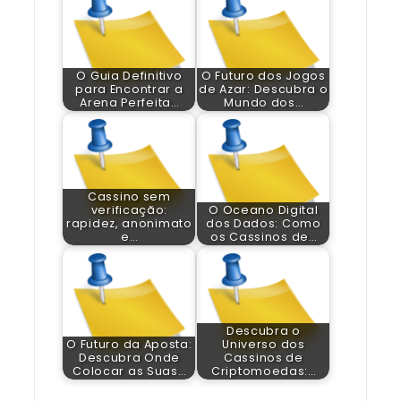
O Guia Definitivo
O Futuro dos Jogos
para Encontrar a
de Azar: Descubra o
Arena Perfeita…
Mundo dos…
Cassino sem
verificação:
O Oceano Digital
rapidez, anonimato
dos Dados: Como
e…
os Cassinos de…
Descubra o
O Futuro da Aposta:
Universo dos
Descubra Onde
Cassinos de
Colocar as Suas…
Criptomoedas:…