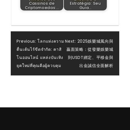
Cassinos de
Estratégia: Seu
Criptomoedas:…
Guia…
Post
Previous:
โลกแห่งความ
Next:
2025娛樂城風向與
ตื่นเต้นไร้ขีดจำกัด: คาสิ
贏面策略：從發樂娛樂城
navigation
โนออนไลน์ แหล่งบันเทิง
到USDT綁定、平移金與
ยุคใหม่ที่คุณคือผู้ควบคุม
出金誠信全面解析