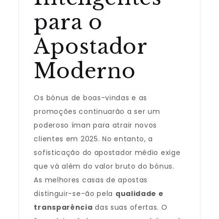
para o
Apostador
Moderno
Os bónus de boas-vindas e as
promoções continuarão a ser um
poderoso íman para atrair novos
clientes em 2025. No entanto, a
sofisticação do apostador médio exige
que vá além do valor bruto do bónus.
As melhores casas de apostas
distinguir-se-ão pela
qualidade e
transparência
das suas ofertas. O