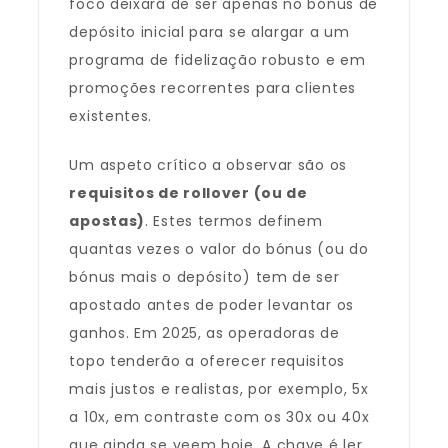
foco deixará de ser apenas no bónus de
depósito inicial para se alargar a um
programa de fidelização robusto e em
promoções recorrentes para clientes
existentes.
Um aspeto crítico a observar são os
requisitos de rollover (ou de
apostas)
. Estes termos definem
quantas vezes o valor do bónus (ou do
bónus mais o depósito) tem de ser
apostado antes de poder levantar os
ganhos. Em 2025, as operadoras de
topo tenderão a oferecer requisitos
mais justos e realistas, por exemplo, 5x
a 10x, em contraste com os 30x ou 40x
que ainda se veem hoje. A chave é ler