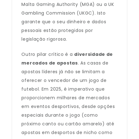
Malta Gaming Authority (MGA) ou a UK
Gambling Commission (UKGC). Isto
garante que o seu dinheiro e dados
pessoais estão protegidos por
legislação rigorosa.
Outro pilar crítico é a
diversidade de
mercados de apostas
. As casas de
apostas líderes já não se limitam a
oferecer o vencedor de um jogo de
futebol. Em 2025, é imperativo que
proporcionem milhares de mercados
em eventos desportivos, desde opções
especiais durante o jogo (como
próximo canto ou cartão amarelo) até
apostas em desportos de nicho como