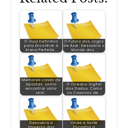
O Guia Definitivo
O Futuro dos Jogos
para Encontrar a
de Azar: Descubra o
Arena Perfeita…
Mundo dos…
Melhores casas de
apostas: como
O Oceano Digital
encontrar valor
dos Dados: Como
real…
os Cassinos de…
Descubra o
Onde a Sorte
Universo dos
Encontra a