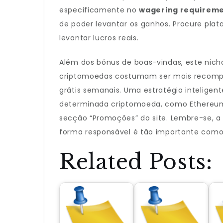
especificamente no
wagering requirem
de poder levantar os ganhos. Procure plat
levantar lucros reais.
Além dos bónus de boas-vindas, este nic
criptomoedas costumam ser mais recompen
grátis semanais. Uma estratégia inteligen
determinada criptomoeda, como Ethereum
secção “Promoções” do site. Lembre-se, a 
forma responsável é tão importante como 
Related Posts: