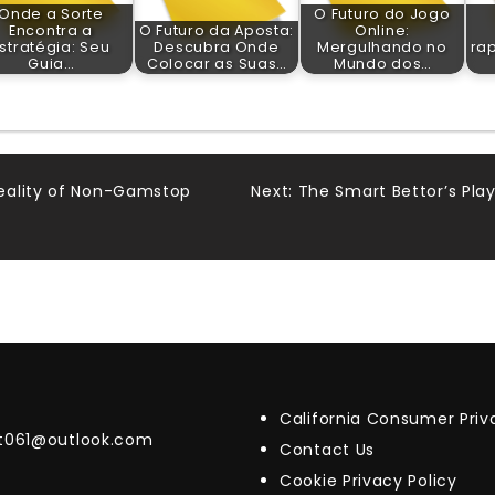
Onde a Sorte
O Futuro do Jogo
Encontra a
O Futuro da Aposta:
Online:
stratégia: Seu
Descubra Onde
Mergulhando no
ra
Guia…
Colocar as Suas…
Mundo dos…
eality of Non-Gamstop
Next:
The Smart Bettor’s Play
California Consumer Pri
t061@outlook.com
Contact Us
Cookie Privacy Policy