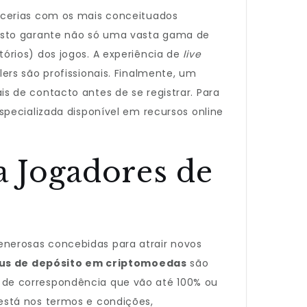
arcerias com os mais conceituados
Isto garante não só uma vasta gama de
́rios) dos jogos. A experiência de
live
lers são profissionais. Finalmente, um
ais de contacto antes de se registrar. Para
specializada disponível em recursos online
a Jogadores de
enerosas concebidas para atrair novos
us de depósito em criptomoedas
são
 de correspondência que vão até 100% ou
 está nos termos e condições,