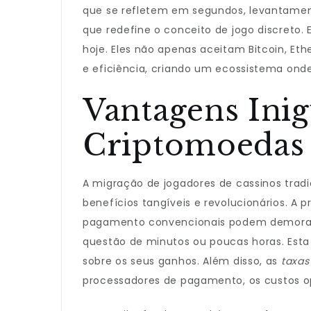
que se refletem em segundos, levantament
que redefine o conceito de jogo discreto.
hoje. Eles não apenas aceitam Bitcoin, Et
e eficiência, criando um ecossistema ond
Vantagens Inig
Criptomoedas
A migração de jogadores de cassinos trad
benefícios tangíveis e revolucionários. A
pagamento convencionais podem demorar 
questão de minutos ou poucas horas. Esta
sobre os seus ganhos. Além disso, as
taxas
processadores de pagamento, os custos o