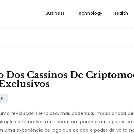
Business
Technology
Health
o Dos Cassinos De Criptomo
Exclusivos
uma revolução silenciosa, mas poderosa, impulsionada pel
mples alternativa, mas como um paradigma superior em
m uma experiência de jogo que coloca o poder de volta na