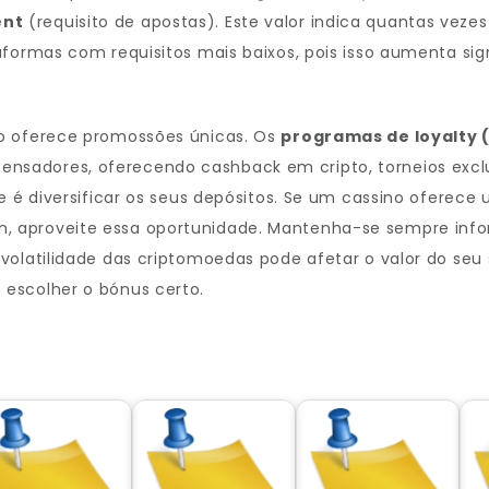
ent
(requisito de apostas). Este valor indica quantas veze
aformas com requisitos mais baixos, pois isso aumenta sig
ho oferece promossões únicas. Os
programas de loyalty (
sadores, oferecendo cashback em cripto, torneios excl
te é diversificar os seus depósitos. Se um cassino oferec
, aproveite essa oportunidade. Mantenha-se sempre inf
volatilidade das criptomoedas pode afetar o valor do seu s
escolher o bónus certo.