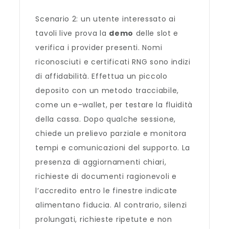
Scenario 2: un utente interessato ai
tavoli live prova la
demo
delle slot e
verifica i provider presenti. Nomi
riconosciuti e certificati RNG sono indizi
di affidabilità. Effettua un piccolo
deposito con un metodo tracciabile,
come un e-wallet, per testare la fluidità
della cassa. Dopo qualche sessione,
chiede un prelievo parziale e monitora
tempi e comunicazioni del supporto. La
presenza di aggiornamenti chiari,
richieste di documenti ragionevoli e
l’accredito entro le finestre indicate
alimentano fiducia. Al contrario, silenzi
prolungati, richieste ripetute e non