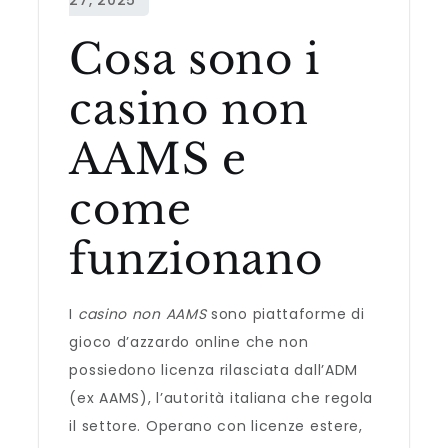
Cosa sono i
casino non
AAMS e
come
funzionano
I
casino non AAMS
sono piattaforme di
gioco d’azzardo online che non
possiedono licenza rilasciata dall’ADM
(ex AAMS), l’autorità italiana che regola
il settore. Operano con licenze estere,