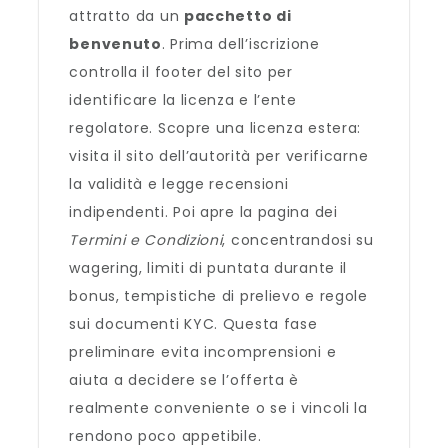
attratto da un
pacchetto di
benvenuto
. Prima dell’iscrizione
controlla il footer del sito per
identificare la licenza e l’ente
regolatore. Scopre una licenza estera:
visita il sito dell’autorità per verificarne
la validità e legge recensioni
indipendenti. Poi apre la pagina dei
Termini e Condizioni
, concentrandosi su
wagering, limiti di puntata durante il
bonus, tempistiche di prelievo e regole
sui documenti KYC. Questa fase
preliminare evita incomprensioni e
aiuta a decidere se l’offerta è
realmente conveniente o se i vincoli la
rendono poco appetibile.