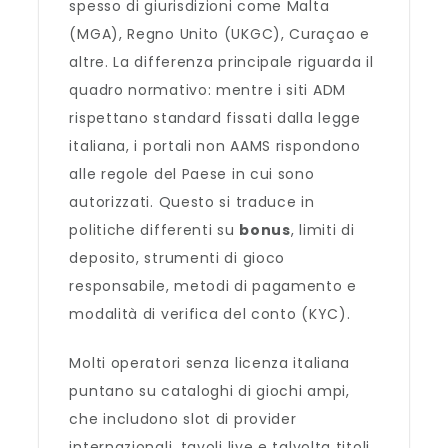
spesso di giurisdizioni come Malta
(MGA), Regno Unito (UKGC), Curaçao e
altre. La differenza principale riguarda il
quadro normativo: mentre i siti ADM
rispettano standard fissati dalla legge
italiana, i portali non AAMS rispondono
alle regole del Paese in cui sono
autorizzati. Questo si traduce in
politiche differenti su
bonus
, limiti di
deposito, strumenti di gioco
responsabile, metodi di pagamento e
modalità di verifica del conto (KYC).
Molti operatori senza licenza italiana
puntano su cataloghi di giochi ampi,
che includono slot di provider
internazionali, tavoli live e talvolta titoli