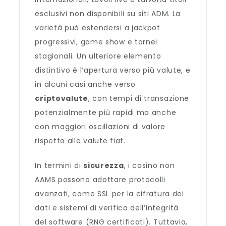
esclusivi non disponibili su siti ADM. La
varietà può estendersi a jackpot
progressivi, game show e tornei
stagionali. Un ulteriore elemento
distintivo è l’apertura verso più valute, e
in alcuni casi anche verso
criptovalute
, con tempi di transazione
potenzialmente più rapidi ma anche
con maggiori oscillazioni di valore
rispetto alle valute fiat.
In termini di
sicurezza
, i casino non
AAMS possono adottare protocolli
avanzati, come SSL per la cifratura dei
dati e sistemi di verifica dell’integrità
del software (RNG certificati). Tuttavia,