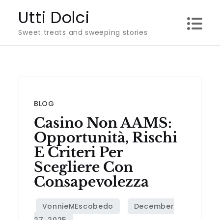
Skip
Utti Dolci
to
Sweet treats and sweeping stories
content
BLOG
Casino Non AAMS:
Opportunità, Rischi
E Criteri Per
Scegliere Con
Consapevolezza