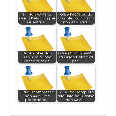
Siti Non AAMS: La
Oltre l’ADM: guida
Guida Definitiva per
completa ai casino
Orientarsi…
non AAMS tra…
Bookmaker Non
Oltre i Confini AAMS:
AAMS: La Nuova
La Guida Definitiva
Frontiera delle…
per…
Siti di scommesse
La Guida Completa
non AAMS: tra
alla Lista dei Casino
percezione,…
Non AAMS:…