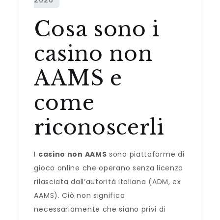
Cosa sono i
casino non
AAMS e
come
riconoscerli
I
casino non AAMS
sono piattaforme di
gioco online che operano senza licenza
rilasciata dall’autorità italiana (ADM, ex
AAMS). Ciò non significa
necessariamente che siano privi di