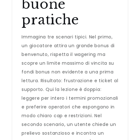
buone
pratiche
Immagina tre scenari tipici. Nel primo,
un giocatore attira un grande bonus di
benvenuto, rispetta il wagering ma
scopre un limite massimo di vincita su
fondi bonus non evidente a una prima
lettura. Risultato: frustrazione e ticket al
supporto. Qui la lezione è doppia:
leggere per intero i termini promozionali
e preferire operatori che espongano in
modo chiaro cap e restrizioni. Nel
secondo scenario, un utente chiede un
prelievo sostanzioso e incontra un