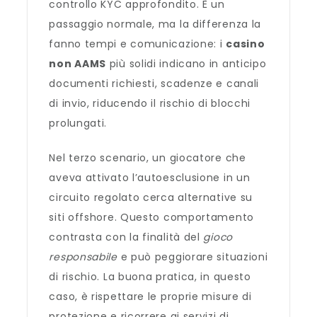
controllo KYC approfondito. È un
passaggio normale, ma la differenza la
fanno tempi e comunicazione: i
casino
non AAMS
più solidi indicano in anticipo
documenti richiesti, scadenze e canali
di invio, riducendo il rischio di blocchi
prolungati.
Nel terzo scenario, un giocatore che
aveva attivato l’autoesclusione in un
circuito regolato cerca alternative su
siti offshore. Questo comportamento
contrasta con la finalità del
gioco
responsabile
e può peggiorare situazioni
di rischio. La buona pratica, in questo
caso, è rispettare le proprie misure di
protezione e ricorrere ai servizi di