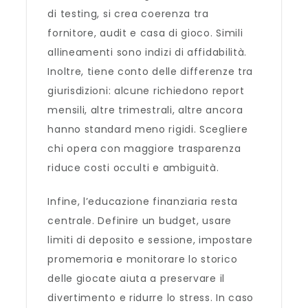
di testing, si crea coerenza tra
fornitore, audit e casa di gioco. Simili
allineamenti sono indizi di affidabilità.
Inoltre, tiene conto delle differenze tra
giurisdizioni: alcune richiedono report
mensili, altre trimestrali, altre ancora
hanno standard meno rigidi. Scegliere
chi opera con maggiore trasparenza
riduce costi occulti e ambiguità.
Infine, l’educazione finanziaria resta
centrale. Definire un budget, usare
limiti di deposito e sessione, impostare
promemoria e monitorare lo storico
delle giocate aiuta a preservare il
divertimento e ridurre lo stress. In caso