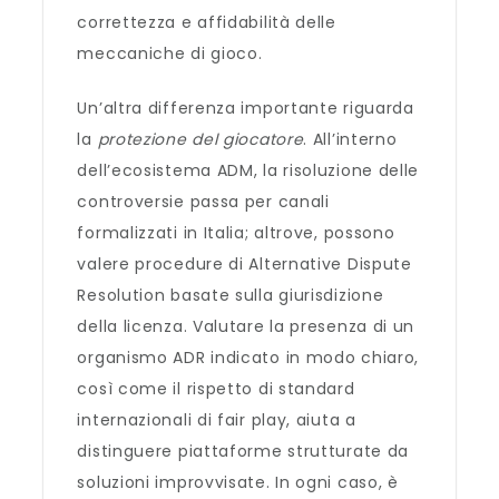
correttezza e affidabilità delle
meccaniche di gioco.
Un’altra differenza importante riguarda
la
protezione del giocatore
. All’interno
dell’ecosistema ADM, la risoluzione delle
controversie passa per canali
formalizzati in Italia; altrove, possono
valere procedure di Alternative Dispute
Resolution basate sulla giurisdizione
della licenza. Valutare la presenza di un
organismo ADR indicato in modo chiaro,
così come il rispetto di standard
internazionali di fair play, aiuta a
distinguere piattaforme strutturate da
soluzioni improvvisate. In ogni caso, è