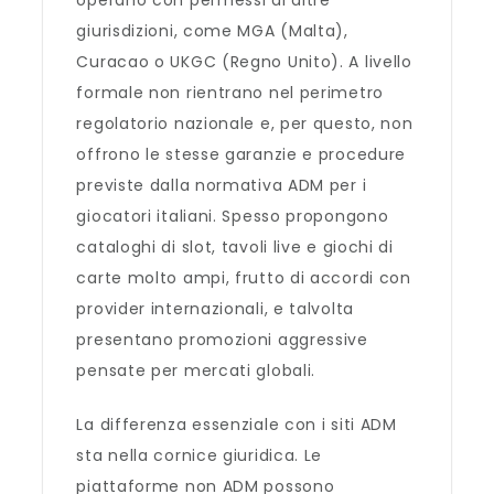
operano con permessi di altre
giurisdizioni, come MGA (Malta),
Curacao o UKGC (Regno Unito). A livello
formale non rientrano nel perimetro
regolatorio nazionale e, per questo, non
offrono le stesse garanzie e procedure
previste dalla normativa ADM per i
giocatori italiani. Spesso propongono
cataloghi di slot, tavoli live e giochi di
carte molto ampi, frutto di accordi con
provider internazionali, e talvolta
presentano promozioni aggressive
pensate per mercati globali.
La differenza essenziale con i siti ADM
sta nella cornice giuridica. Le
piattaforme non ADM possono