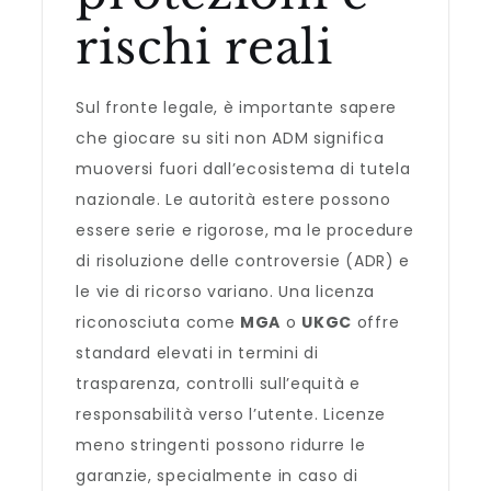
rischi reali
Sul fronte legale, è importante sapere
che giocare su siti non ADM significa
muoversi fuori dall’ecosistema di tutela
nazionale. Le autorità estere possono
essere serie e rigorose, ma le procedure
di risoluzione delle controversie (ADR) e
le vie di ricorso variano. Una licenza
riconosciuta come
MGA
o
UKGC
offre
standard elevati in termini di
trasparenza, controlli sull’equità e
responsabilità verso l’utente. Licenze
meno stringenti possono ridurre le
garanzie, specialmente in caso di