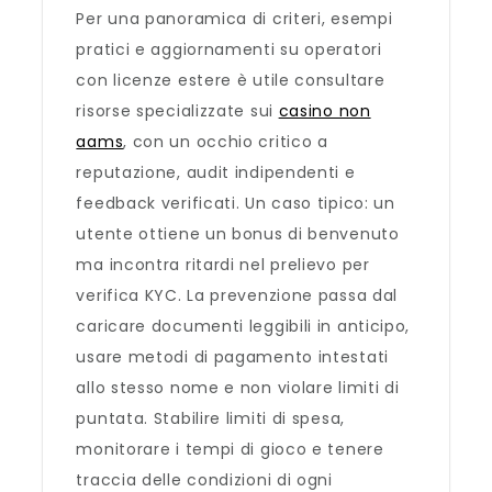
Per una panoramica di criteri, esempi
pratici e aggiornamenti su operatori
con licenze estere è utile consultare
risorse specializzate sui
casino non
aams
, con un occhio critico a
reputazione, audit indipendenti e
feedback verificati. Un caso tipico: un
utente ottiene un bonus di benvenuto
ma incontra ritardi nel prelievo per
verifica KYC. La prevenzione passa dal
caricare documenti leggibili in anticipo,
usare metodi di pagamento intestati
allo stesso nome e non violare limiti di
puntata. Stabilire limiti di spesa,
monitorare i tempi di gioco e tenere
traccia delle condizioni di ogni