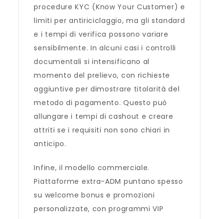
procedure KYC (Know Your Customer) e
limiti per antiriciclaggio, ma gli standard
e i tempi di verifica possono variare
sensibilmente. In alcuni casi i controlli
documentali si intensificano al
momento del prelievo, con richieste
aggiuntive per dimostrare titolarità del
metodo di pagamento. Questo può
allungare i tempi di cashout e creare
attriti se i requisiti non sono chiari in
anticipo.
Infine, il modello commerciale.
Piattaforme extra-ADM puntano spesso
su welcome bonus e promozioni
personalizzate, con programmi VIP