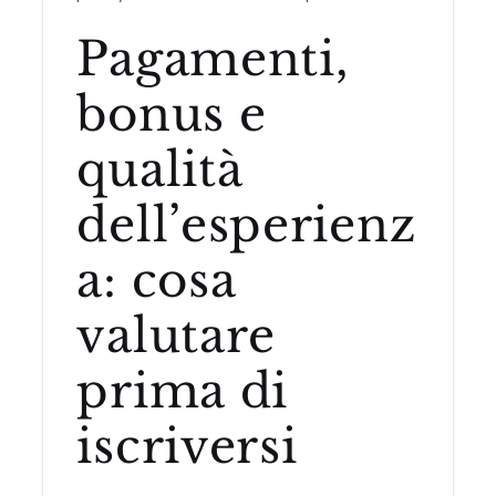
Pagamenti,
bonus e
qualità
dell’esperienz
a: cosa
valutare
prima di
iscriversi