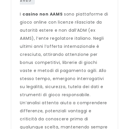
I
casino non AAMS
sono piattaforme di
gioco online con licenze rilasciate da
autorità estere e non dall’ADM (ex
AAMS), l’ente regolatore italiano. Negli
ultimi anni l’offerta internazionale è
cresciuta, attirando attenzione per
bonus competitivi, librerie di giochi
vaste e metodi di pagamento agili. Allo
stesso tempo, emergono interrogativi
su legalità, sicurezza, tutela dei dati e
strumenti di gioco responsabile.
Un’analisi attenta aiuta a comprendere
differenze, potenziali vantaggi e
criticità da conoscere prima di
qualunque scelta, mantenendo sempre