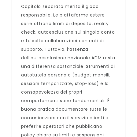
Capitolo separato merita il gioco
responsabile. Le piattaforme estere
serie offrono limiti di deposito, reality
check, autoesclusione sul singolo conto
e talvolta collaborazioni con enti di
supporto. Tuttavia, l’assenza
dell’autoesclusione nazionale ADM resta
una differenza sostanziale. Strumenti di
autotutela personale (budget mensili,
sessioni temporizzate, stop-loss) e la
consapevolezza dei propri
comportamenti sono fondamentali. È
buona pratica documentare tutte le
comunicazioni con il servizio clienti e
preferire operatori che pubblicano
policy chiare su limiti e sospensioni.