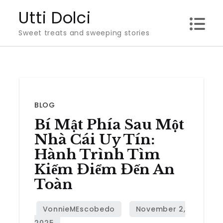
Skip
Utti Dolci
to
Sweet treats and sweeping stories
content
BLOG
Bí Mật Phía Sau Một
Nhà Cái Uy Tín:
Hành Trình Tìm
Kiếm Điểm Đến An
Toàn