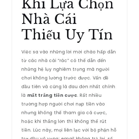
Khi Lựa Chọn
Nhà Cái
Thiếu Uy Tín
Việc sa vào những lời mời chào hấp dẫn
từ các nhà cái “rác” có thể dẫn đến
những hệ lụy nghiêm trọng mà người
chơi không lường trước được. Vấn đề
đầu tiên và cũng là đau đớn nhất chính
là
mất trắng tiền cược
. Rất nhiều
trường hợp người chơi nạp tiền vào
nhưng không thể tham gia cá cược,
hoặc khi thắng lớn thì không thể rút
tiền. Lúc này, mọi liên lạc với bộ phận hỗ
trợ đều vô vọng: email không trả lời, số