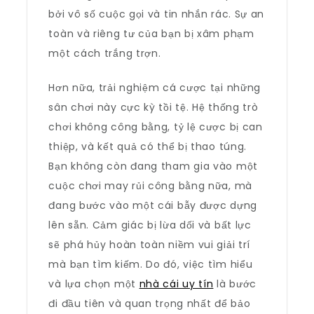
bởi vô số cuộc gọi và tin nhắn rác. Sự an
toàn và riêng tư của bạn bị xâm phạm
một cách trắng trợn.
Hơn nữa, trải nghiệm cá cược tại những
sân chơi này cực kỳ tồi tệ. Hệ thống trò
chơi không công bằng, tỷ lệ cược bị can
thiệp, và kết quả có thể bị thao túng.
Bạn không còn đang tham gia vào một
cuộc chơi may rủi công bằng nữa, mà
đang bước vào một cái bẫy được dựng
lên sẵn. Cảm giác bị lừa dối và bất lực
sẽ phá hủy hoàn toàn niềm vui giải trí
mà bạn tìm kiếm. Do đó, việc tìm hiểu
và lựa chọn một
nhà cái uy tín
là bước
đi đầu tiên và quan trọng nhất để bảo