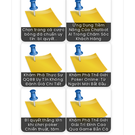
Ứng Dụng Tiềm
Chọn trang cá cược
Năng Của Chatbot
bóng đá chuẩn uy
AI Trong Chăm Sóc
tín: bí quyết…
Khách Hàng
Khám Phá Thực Sự
Khám Phá Thế Giới
QQ88 Uy Tín Không:
Poker Online: Từ
Đánh Giá Chi Tiết
Người Mới Bắt Đầu…
Bí quyết thắng lớn
Khám Phá Thế Giới
khi chơi poker:
Giải Trí Đỉnh Cao
Chiến thuật, tâm…
Qua Game Bắn Cá