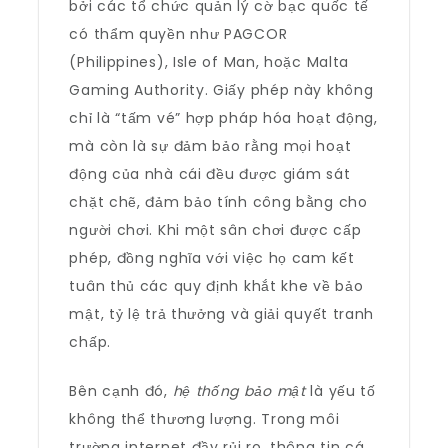
bởi các tổ chức quản lý cờ bạc quốc tế
có thẩm quyền như PAGCOR
(Philippines), Isle of Man, hoặc Malta
Gaming Authority. Giấy phép này không
chỉ là “tấm vé” hợp pháp hóa hoạt động,
mà còn là sự đảm bảo rằng mọi hoạt
động của nhà cái đều được giám sát
chặt chẽ, đảm bảo tính công bằng cho
người chơi. Khi một sân chơi được cấp
phép, đồng nghĩa với việc họ cam kết
tuân thủ các quy định khắt khe về bảo
mật, tỷ lệ trả thưởng và giải quyết tranh
chấp.
Bên cạnh đó,
hệ thống bảo mật
là yếu tố
không thể thương lượng. Trong môi
trường internet đầy rủi ro, thông tin cá