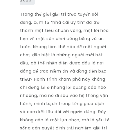
Trong thế giới giải trí trực tuyến sôi
động, cụm từ “nhà cái uy tín” đã trở
thành một tiêu chuẩn vàng, một lời hứa
hẹn về một sân chơi công bằng và an
toàn. Nhưng làm thế nào để một người
chơi, đặc biệt là những người mới bắt
đầu, có thể nhận diện được đâu là nơi
đáng để trao niềm tin và đồng tiền bạc
triệu? Hành trình khám phá này không
chỉ dừng lại ở những lời quảng cáo hào
nhoáng, mà nó đi sâu vào hệ thống vận
hành, minh bạch trong từng giao dịch
và cam kết lâu dài với người dùng. Đây
không còn là một lựa chọn, mà là yếu tố
sống còn quyết định trải nghiệm giải trí