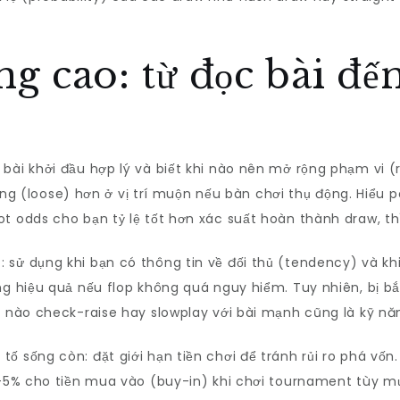
g cao: từ đọc bài đế
bài khởi đầu hợp lý và biết khi nào nên mở rộng phạm vi (
 lỏng (loose) hơn ở vị trí muộn nếu bàn chơi thụ động. Hiểu 
t odds cho bạn tỷ lệ tốt hơn xác suất hoàn thành draw, thì
 sử dụng khi bạn có thông tin về đối thủ (tendency) và khi
ng hiệu quả nếu flop không quá nguy hiểm. Tuy nhiên, bị bắ
i nào check-raise hay slowplay với bài mạnh cũng là kỹ nă
ố sống còn: đặt giới hạn tiền chơi để tránh rủi ro phá vốn.
1–5% cho tiền mua vào (buy-in) khi chơi tournament tùy mức