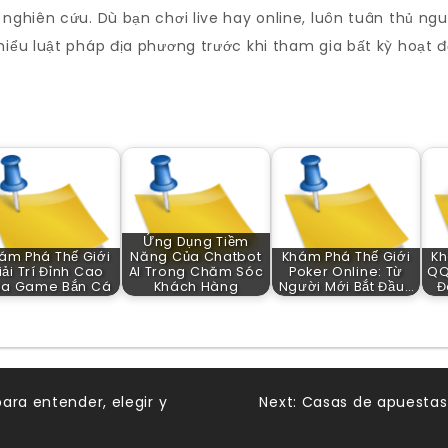
 nghiên cứu. Dù bạn chơi live hay online, luôn tuân thủ ngu
hiểu luật pháp địa phương trước khi tham gia bất kỳ hoạt 
Ứng Dụng Tiềm
ám Phá Thế Giới
Năng Của Chatbot
Khám Phá Thế Giới
Kh
iải Trí Đỉnh Cao
AI Trong Chăm Sóc
Poker Online: Từ
QQ
a Game Bắn Cá
Khách Hàng
Người Mới Bắt Đầu…
Đ
ara entender, elegir y
Next:
Casas de apuestas