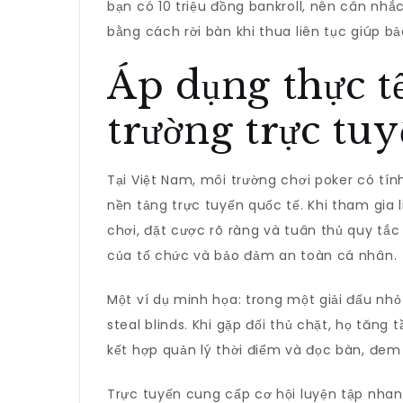
bạn có 10 triệu đồng bankroll, nên cân nhắ
bằng cách rời bàn khi thua liên tục giúp bả
Áp dụng thực tế
trường trực tuy
Tại Việt Nam, môi trường chơi poker có tính
nền tảng trực tuyến quốc tế. Khi tham gia l
chơi, đặt cược rõ ràng và tuân thủ quy tắc
của tổ chức và bảo đảm an toàn cá nhân.
Một ví dụ minh họa: trong một giải đấu nhỏ
steal blinds. Khi gặp đối thủ chặt, họ tăng 
kết hợp quản lý thời điểm và đọc bàn, đem l
Trực tuyến cung cấp cơ hội luyện tập nhanh