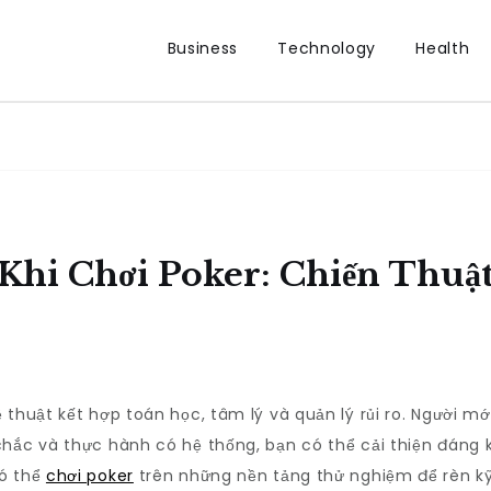
Business
Technology
Health
Khi Chơi Poker: Chiến Thuậ
 thuật kết hợp toán học, tâm lý và quản lý rủi ro. Người m
chắc và thực hành có hệ thống, bạn có thể cải thiện đáng 
có thể
chơi poker
trên những nền tảng thử nghiệm để rèn k