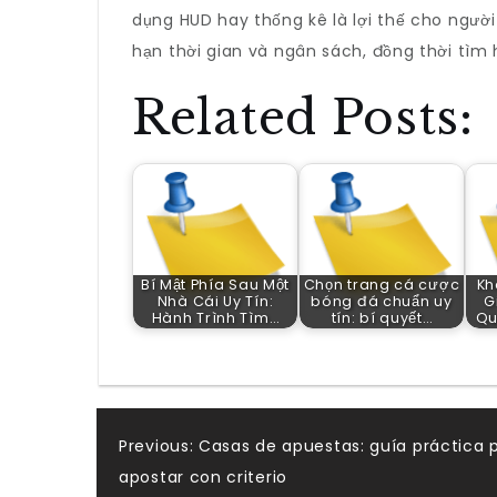
dụng HUD hay thống kê là lợi thế cho người
hạn thời gian và ngân sách, đồng thời tìm 
Related Posts:
Bí Mật Phía Sau Một
Chọn trang cá cược
Kh
Nhà Cái Uy Tín:
bóng đá chuẩn uy
G
Hành Trình Tìm…
tín: bí quyết…
Qu
Post
Previous:
Casas de apuestas: guía práctica p
apostar con criterio