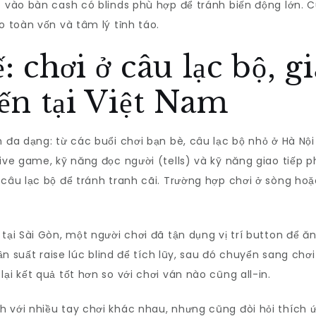
c vào bàn cash có blinds phù hợp để tránh biến động lớn. Cu
o toàn vốn và tâm lý tỉnh táo.
: chơi ở câu lạc bộ, g
ến tại Việt Nam
 đa dạng: từ các buổi chơi bạn bè, câu lạc bộ nhỏ ở Hà Nội 
ive game, kỹ năng đọc người (tells) và kỹ năng giao tiếp phi
 câu lạc bộ để tránh tranh cãi. Trường hợp chơi ở sòng hoặ
 tại Sài Gòn, một người chơi đã tận dụng vị trí button để
tần suất raise lúc blind để tích lũy, sau đó chuyển sang chơ
ại kết quả tốt hơn so với chơi ván nào cũng all-in.
 với nhiều tay chơi khác nhau, nhưng cũng đòi hỏi thích ứ