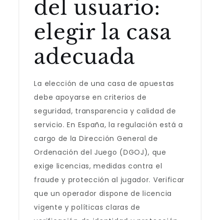
del usuario:
elegir la casa
adecuada
La elección de una casa de apuestas
debe apoyarse en criterios de
seguridad, transparencia y calidad de
servicio. En España, la regulación está a
cargo de la Dirección General de
Ordenación del Juego (DGOJ), que
exige licencias, medidas contra el
fraude y protección al jugador. Verificar
que un operador dispone de licencia
vigente y políticas claras de