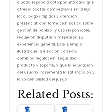
ciudad española optó por una casa que
ofrecía cuotas competitivas en la liga
local, pagos rápidos y atención
presencial; con formación básica sobre
gestión de bankroll y uso responsable,
redujeron disputas y mejoraron su
experiencia general. Este ejemplo
ilustra que la elección correcta
combina regulación, seguridad,
producto y soporte, y que la educación
del usuario incrementa la satisfacción y
la sostenibilidad del juego.
Related Posts: