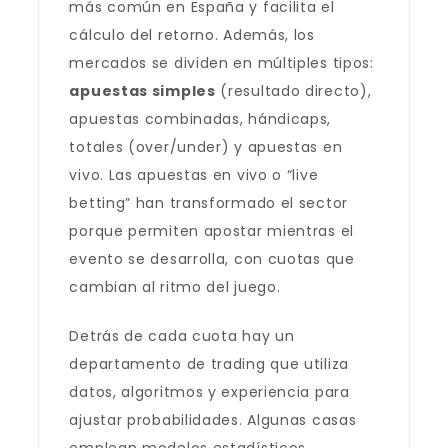
más común en España y facilita el
cálculo del retorno. Además, los
mercados se dividen en múltiples tipos:
apuestas simples
(resultado directo),
apuestas combinadas, hándicaps,
totales (over/under) y apuestas en
vivo. Las apuestas en vivo o “live
betting” han transformado el sector
porque permiten apostar mientras el
evento se desarrolla, con cuotas que
cambian al ritmo del juego.
Detrás de cada cuota hay un
departamento de trading que utiliza
datos, algoritmos y experiencia para
ajustar probabilidades. Algunas casas