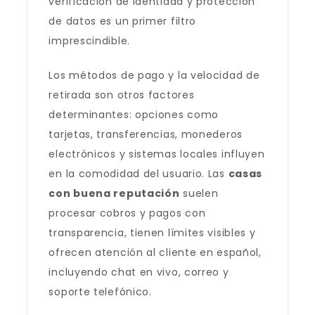
verificación de identidad y protección
de datos es un primer filtro
imprescindible.
Los métodos de pago y la velocidad de
retirada son otros factores
determinantes: opciones como
tarjetas, transferencias, monederos
electrónicos y sistemas locales influyen
en la comodidad del usuario. Las
casas
con buena reputación
suelen
procesar cobros y pagos con
transparencia, tienen límites visibles y
ofrecen atención al cliente en español,
incluyendo chat en vivo, correo y
soporte telefónico.