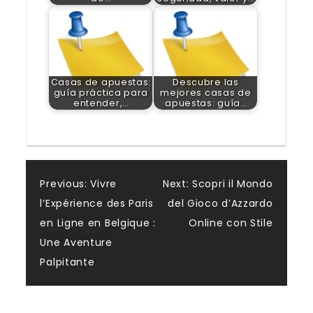
Casas de apuestas:
Descubre las
guía práctica para
mejores casas de
entender,…
apuestas: guía…
Post
Previous:
Vivre
Next:
Scopri il Mondo
l’Expérience des Paris
del Gioco d’Azzardo
navigation
en Ligne en Belgique :
Online con Stile
Une Aventure
Palpitante