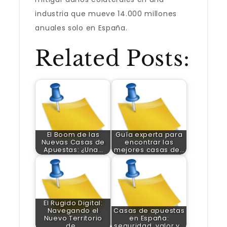
industria que mueve 14.000 millones
anuales solo en España.
Related Posts:
El Boom de las
Guía experta para
Nuevas Casas de
encontrar las
Apuestas: ¿Una…
mejores casas de…
El Rugido Digital:
Navegando el
Casas de apuestas
Nuevo Territorio
en España:
de…
seguridad, valor y…