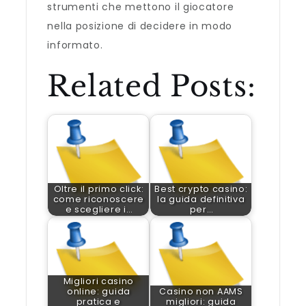
strumenti che mettono il giocatore
nella posizione di decidere in modo
informato.
Related Posts:
Oltre il primo click:
Best crypto casino:
come riconoscere
la guida definitiva
e scegliere i…
per…
Migliori casino
online: guida
Casino non AAMS
pratica e
migliori: guida