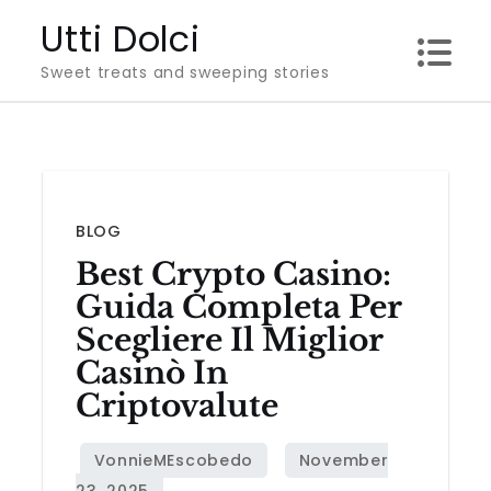
Skip
Utti Dolci
to
Sweet treats and sweeping stories
content
BLOG
Best Crypto Casino:
Guida Completa Per
Scegliere Il Miglior
Casinò In
Criptovalute