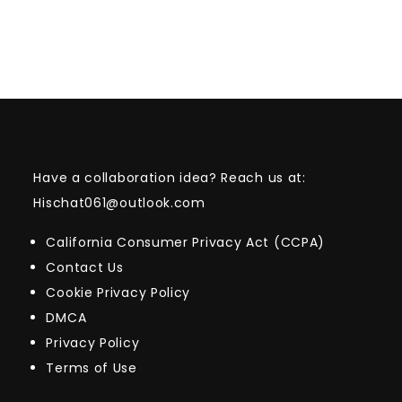
Have a collaboration idea? Reach us at:
Hischat061@outlook.com
California Consumer Privacy Act (CCPA)
Contact Us
Cookie Privacy Policy
DMCA
Privacy Policy
Terms of Use