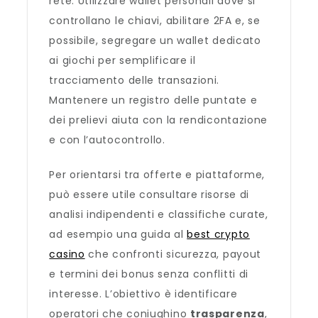
rete. Utilizzare wallet personali dove si
controllano le chiavi, abilitare 2FA e, se
possibile, segregare un wallet dedicato
ai giochi per semplificare il
tracciamento delle transazioni.
Mantenere un registro delle puntate e
dei prelievi aiuta con la rendicontazione
e con l’autocontrollo.
Per orientarsi tra offerte e piattaforme,
può essere utile consultare risorse di
analisi indipendenti e classifiche curate,
ad esempio una guida al
best crypto
casino
che confronti sicurezza, payout
e termini dei bonus senza conflitti di
interesse. L’obiettivo è identificare
operatori che coniughino
trasparenza
,