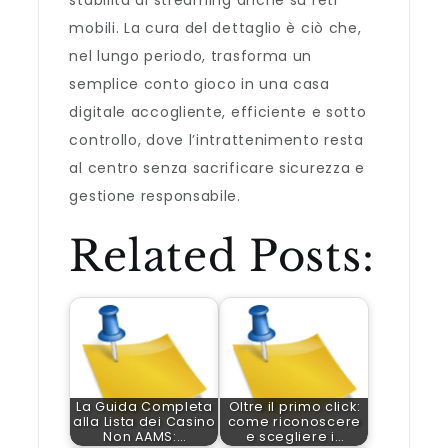
stabilità di streaming anche su reti
mobili. La cura del dettaglio è ciò che,
nel lungo periodo, trasforma un
semplice conto gioco in una casa
digitale accogliente, efficiente e sotto
controllo, dove l’intrattenimento resta
al centro senza sacrificare sicurezza e
gestione responsabile.
Related Posts:
La Guida Completa
Oltre il primo click:
alla Lista dei Casino
come riconoscere
Non AAMS:…
e scegliere i…