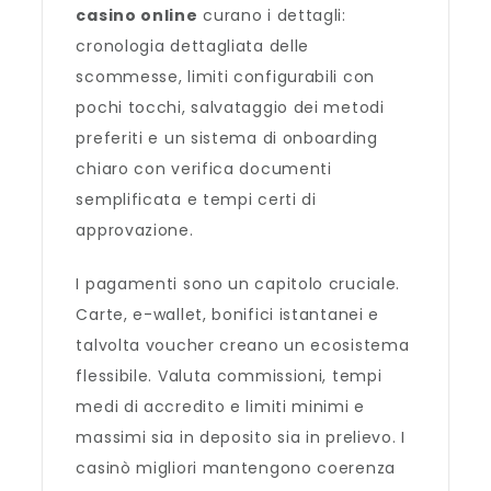
casino online
curano i dettagli:
cronologia dettagliata delle
scommesse, limiti configurabili con
pochi tocchi, salvataggio dei metodi
preferiti e un sistema di onboarding
chiaro con verifica documenti
semplificata e tempi certi di
approvazione.
I pagamenti sono un capitolo cruciale.
Carte, e-wallet, bonifici istantanei e
talvolta voucher creano un ecosistema
flessibile. Valuta commissioni, tempi
medi di accredito e limiti minimi e
massimi sia in deposito sia in prelievo. I
casinò migliori mantengono coerenza