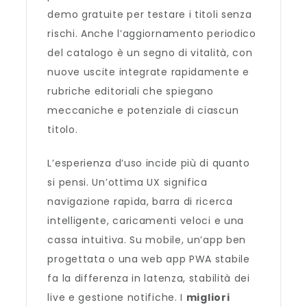
demo gratuite per testare i titoli senza
rischi. Anche l’aggiornamento periodico
del catalogo è un segno di vitalità, con
nuove uscite integrate rapidamente e
rubriche editoriali che spiegano
meccaniche e potenziale di ciascun
titolo.
L’esperienza d’uso incide più di quanto
si pensi. Un’ottima UX significa
navigazione rapida, barra di ricerca
intelligente, caricamenti veloci e una
cassa intuitiva. Su mobile, un’app ben
progettata o una web app PWA stabile
fa la differenza in latenza, stabilità dei
live e gestione notifiche. I
migliori