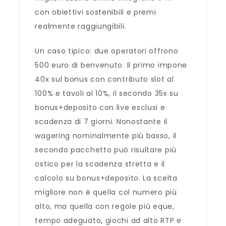
con obiettivi sostenibili e premi
realmente raggiungibili.
Un caso tipico: due operatori offrono
500 euro di benvenuto. Il primo impone
40x sul bonus con contributo slot al
100% e tavoli al 10%, il secondo 35x su
bonus+deposito con live esclusi e
scadenza di 7 giorni. Nonostante il
wagering nominalmente più basso, il
secondo pacchetto può risultare più
ostico per la scadenza stretta e il
calcolo su bonus+deposito. La scelta
migliore non è quella col numero più
alto, ma quella con regole più eque,
tempo adeguato, giochi ad alto RTP e