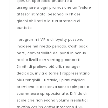
spin. Un approccio prudente è
assegnare a ogni promozione un “valore
atteso” stimato, pesando l’RTP dei
giochi abilitati e la tua strategia di
puntata.
I programmi VIP e di loyalty possono
incidere nel medio periodo. Cash back
netti, convertibilità dei punti in bonus
reali e livelli con vantaggi concreti
(limiti di prelievo più alti, manager
dedicato, inviti a tornei) rappresentano
plus tangibili. Tuttavia, i piani migliori
premiano la costanza senza spingere a
scommesse sproporzionate. Diffida di
scale che richiedono volumi irrealistici: i
migliori casino online
integrano il VIP