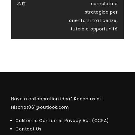
navigation
秩序
completa e
strategica per
orientarsi tra licenze,
tutele e opportunità
Have a collaboration idea? Reach us at:
Hischat061@outlook.com
California Consumer Privacy Act (CCPA)
Contact Us