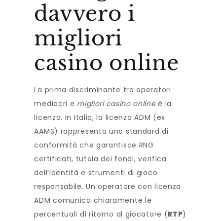
davvero i
migliori
casino online
La prima discriminante tra operatori
mediocri e
migliori casino online
è la
licenza. In Italia, la licenza ADM (ex
AAMS) rappresenta uno standard di
conformità che garantisce RNG
certificati, tutela dei fondi, verifica
dell’identità e strumenti di gioco
responsabile. Un operatore con licenza
ADM comunica chiaramente le
percentuali di ritorno al giocatore (
RTP
)