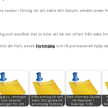
veckor i förväg för att säkra ditt datum, särskilt under 
ng och avstånd. Det är bäst att be om offert från olika fö
tta din flytt, besök
flytthjälp
och få professionell hjälp id
gglov, ritningar
Från bohag till nytt
Den Ultimata Guide
och smarta
hem: Din guide till
till Peptider i
sningar för allt…
en smidig flyttning
Sverige: Från…
Ek