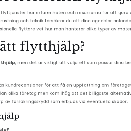
 flyttjänster har erfarenheten och resurserna för att göra 
rustning och teknik försäkrar du att dina ägodelar anlände
sionella flyttare vet hur man hanterar olika typer av mate
ätt flytthjälp?
tthjälp
, men det är viktigt att välja ett som passar dina b
äs kundrecensioner för att få en uppfattning om företaget
an olika företag men kom ihåg att det billigaste alternative
typ av försäkringsskydd som erbjuds vid eventuella skador.
hjälp
älp?