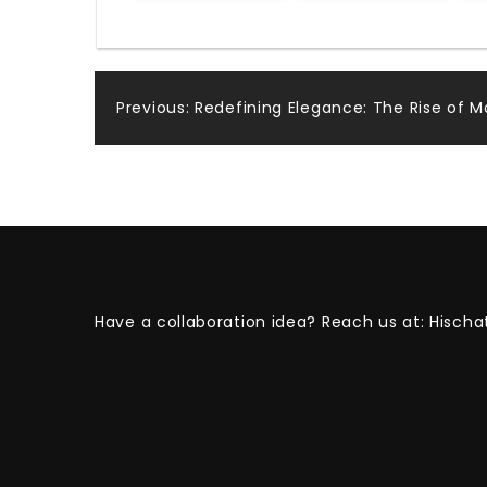
Post
Previous:
Redefining Elegance: The Rise of M
navigation
Have a collaboration idea? Reach us at:
Hischa