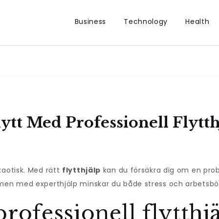
Business
Technology
Health
ytt Med Professionell Flytth
kaotisk. Med rätt
flytthjälp
kan du försäkra dig om en probl
 men med experthjälp minskar du både stress och arbetsbö
rofessionell flytthj