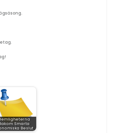
högsäsong.
retag.
ag!
Hemligheterna
Bakom Smarta
onomiska Beslut