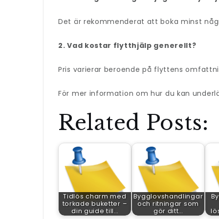
Det är rekommenderat att boka minst några 
2. Vad kostar flytthjälp generellt?
Pris varierar beroende på flyttens omfattni
För mer information om hur du kan underlä
Related Posts:
Tidlös charm med
Bygglovshandlingar
By
torkade buketter –
och ritningar som
din guide till…
gör ditt…
lö