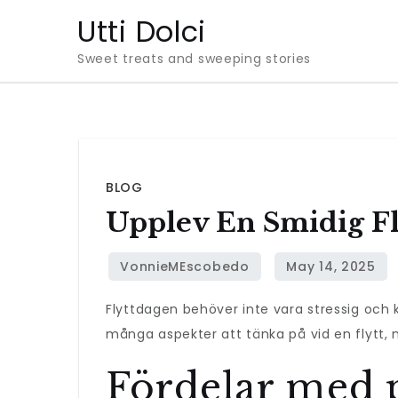
Skip
Utti Dolci
to
Sweet treats and sweeping stories
content
BLOG
Upplev En Smidig Fl
Flyttdagen behöver inte vara stressig och 
många aspekter att tänka på vid en flytt,
Fördelar med p