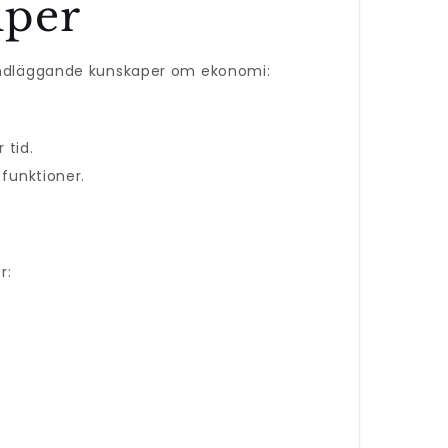
iper
dläggande kunskaper om ekonomi:
 tid.
 funktioner.
r: