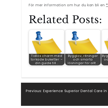
För mer information om hur du kan bli en
*
Related Posts:
Tidlös charm med
Bygglov, ritningar
Byg
torkade buketter –
och smarta
oc
din guide till…
lösningar för allt…
Post
Previous:
Experience Superior Dental Care in
navigation