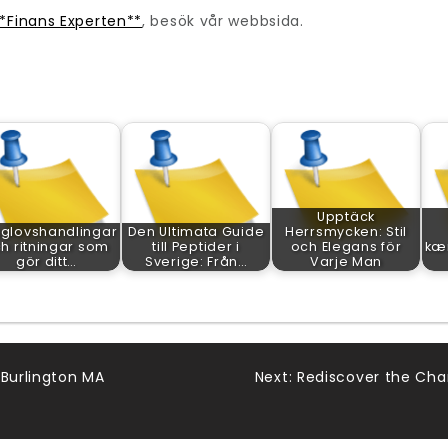
*Finans Experten**
, besök vår webbsida.
Upptäck
glovshandlingar
Den Ultimata Guide
Herrsmycken: Stil
h ritningar som
till Peptider i
och Elegans för
kær
gör ditt…
Sverige: Från…
Varje Man
 Burlington MA
Next:
Rediscover the Cha