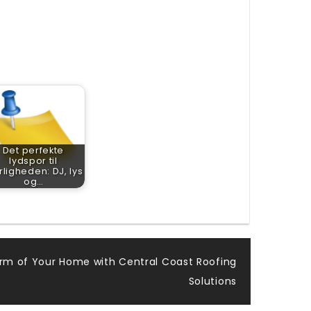
Det perfekte
lydspor til
ligheden: DJ, lys
og…
rm of Your Home with Central Coast Roofing
Solutions