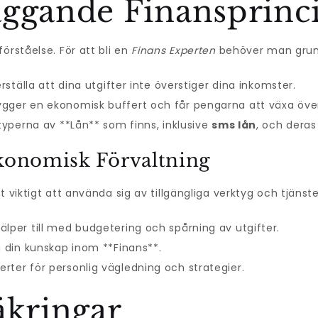
äggande Finansprinc
örståelse. För att bli en
Finans Experten
behöver man grun
erställa att dina utgifter inte överstiger dina inkomster.
gger en ekonomisk buffert och får pengarna att växa över
 typerna av **Lån** som finns, inklusive
sms lån
, och deras
Ekonomisk Förvaltning
 viktigt att använda sig av tillgängliga verktyg och tjänste
älper till med budgetering och spårning av utgifter.
a din kunskap inom **Finans**.
rter för personlig vägledning och strategier.
äkringar