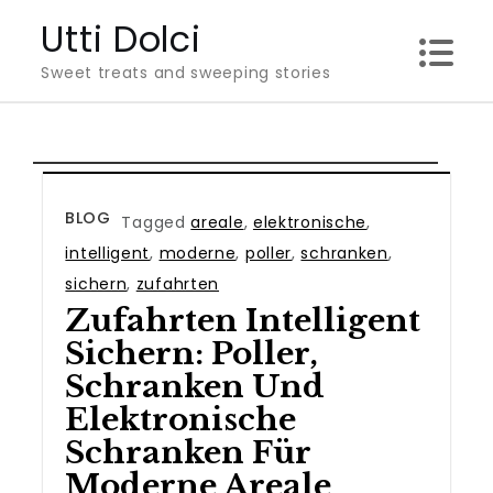
Skip
Utti Dolci
to
Sweet treats and sweeping stories
content
BLOG
Tagged
areale
,
elektronische
,
intelligent
,
moderne
,
poller
,
schranken
,
sichern
,
zufahrten
Zufahrten Intelligent
Sichern: Poller,
Schranken Und
Elektronische
Schranken Für
Moderne Areale