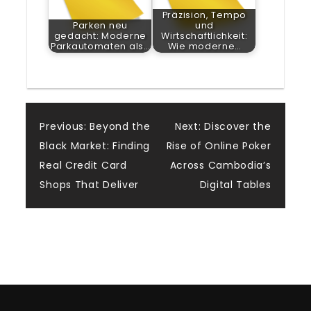
Präzision, Tempo
Parken neu
und
gedacht: Moderne
Wirtschaftlichkeit:
Parkautomaten als…
Wie moderne…
Post
Previous:
Beyond the
Next:
Discover the
Black Market: Finding
Rise of Online Poker
navigation
Real Credit Card
Across Cambodia’s
Shops That Deliver
Digital Tables