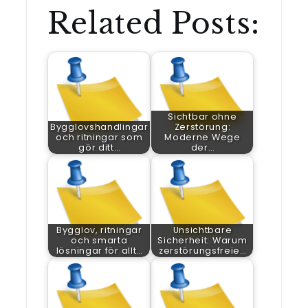
Related Posts:
Sichtbar ohne
Bygglovshandlingar
Zerstörung:
och ritningar som
Moderne Wege
gör ditt…
der…
Bygglov, ritningar
Unsichtbare
och smarta
Sicherheit: Warum
lösningar för allt…
zerstörungsfreie…