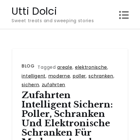
Skip
Utti Dolci
to
Sweet treats and sweeping stories
content
BLOG
Tagged
areale
,
elektronische
,
intelligent
,
moderne
,
poller
,
schranken
,
sichern
,
zufahrten
Zufahrten
Intelligent Sichern:
Poller, Schranken
Und Elektronische
Schranken Für