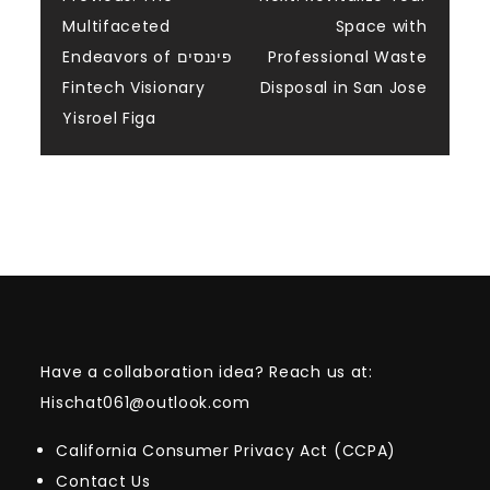
Post
Multifaceted
Space with
navigation
Endeavors of פיננסים
Professional Waste
Fintech Visionary
Disposal in San Jose
Yisroel Figa
Have a collaboration idea? Reach us at:
Hischat061@outlook.com
California Consumer Privacy Act (CCPA)
Contact Us