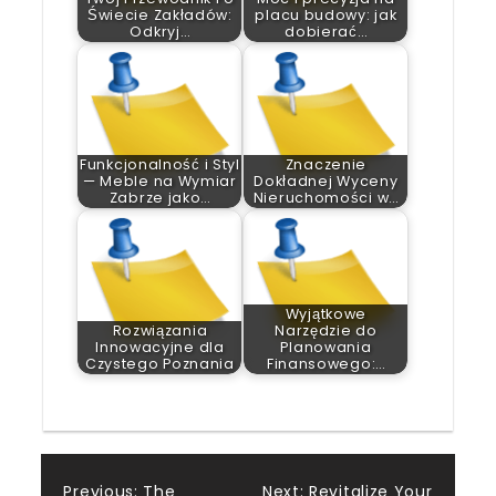
Świecie Zakładów:
placu budowy: jak
Odkryj…
dobierać…
Funkcjonalność i Styl
Znaczenie
— Meble na Wymiar
Dokładnej Wyceny
Zabrze jako…
Nieruchomości w…
Wyjątkowe
Rozwiązania
Narzędzie do
Innowacyjne dla
Planowania
Czystego Poznania
Finansowego:…
Previous:
The
Next:
Revitalize Your