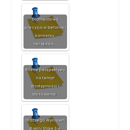
Diamentowa
precyzja w betonie i
kamieniu:
narzędzia,…
Różne perspektywy
na temat
dostępności i
stosowania…
Dlaczego Wynajem
Bieżni Staje Się