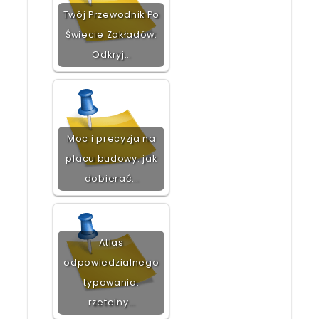
Twój Przewodnik Po
Świecie Zakładów:
Odkryj…
Moc i precyzja na
placu budowy: jak
dobierać…
Atlas
odpowiedzialnego
typowania:
rzetelny…