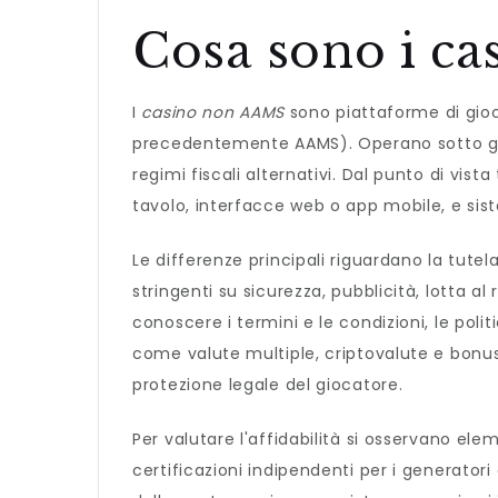
Cosa sono i c
I
casino non AAMS
sono piattaforme di gioc
precedentemente AAMS). Operano sotto giuri
regimi fiscali alternativi. Dal punto di vis
tavolo, interfacce web o app mobile, e sis
Le differenze principali riguardano la tute
stringenti su sicurezza, pubblicità, lotta a
conoscere i termini e le condizioni, le politi
come valute multiple, criptovalute e bonus
protezione legale del giocatore.
Per valutare l'affidabilità si osservano ele
certificazioni indipendenti per i generator