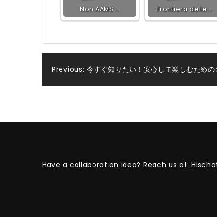
Non AAMS:…
Frontiera delle…
Post
Previous:
今すぐ知りたい！安心して楽しむための
navigation
Have a collaboration idea? Reach us at:
Hischa