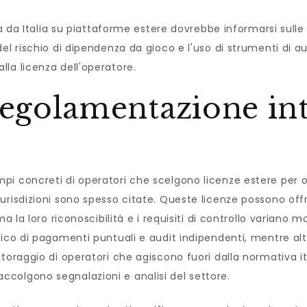
ca da Italia su piattaforme estere dovrebbe informarsi sulle
del rischio di dipendenza da gioco e l'uso di strumenti di
la licenza dell'operatore.
regolamentazione in
pi concreti di operatori che scelgono licenze estere per o
risdizioni sono spesso citate. Queste licenze possono offrir
a la loro riconoscibilità e i requisiti di controllo variano 
ico di pagamenti puntuali e audit indipendenti, mentre altr
toraggio di operatori che agiscono fuori dalla normativa ita
ccolgono segnalazioni e analisi del settore.