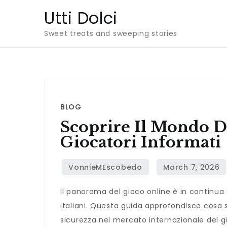
Skip
Utti Dolci
to
Sweet treats and sweeping stories
content
BLOG
Scoprire Il Mondo 
Giocatori Informati
Il panorama del gioco online è in continua
italiani. Questa guida approfondisce cosa s
sicurezza nel mercato internazionale del g