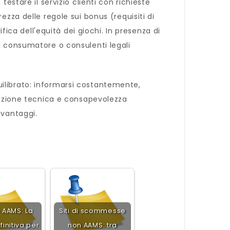
estare il servizio clienti con richieste
ezza delle regole sui bonus (requisiti di
fica dell'equità dei giochi. In presenza di
l consumatore o consulenti legali
ilibrato: informarsi costantemente,
tenzione tecnica e consapevolezza
svantaggi.
n AAMS: La
Siti di scommesse
initiva per
non AAMS: tra